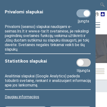
TAIS
TAR
LT
I
EN
Privalomi slapukai
Įjungta
Privalomi (seanso) slapukai naudojami e-
seimas.lrs.lt ir www.e-tar.lt svetainėse, jie reikalingi
pagrindinių svetainės funkcijų veikimui užtikrinti ir
Jūsų duotam sutikimui su slapuku išsaugoti, jei tokį
davėte. Svetainės negalės tinkamai veikti be šių
Seimo posėdžiai
slapukų.
Statistikos slapukai
Išjungta
Analitiniai slapukai (Google Analytics) padeda
tobulinti svetainę, renkant ir analizuojant informaciją
Pradžia
>
Seimo posėdžiai
>
Kadencijos
>
2020–2024 metų
apie jos lankomumą.
kadencija
>
6 eilinė
>
2023-06-13
Daugiau informacijos
2023-06-13 Seimo posėdžiai