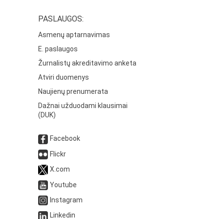
PASLAUGOS:
Asmenų aptarnavimas
E. paslaugos
Žurnalistų akreditavimo anketa
Atviri duomenys
Naujienų prenumerata
Dažnai užduodami klausimai
(DUK)
Facebook
Flickr
X.com
Youtube
Instagram
Linkedin