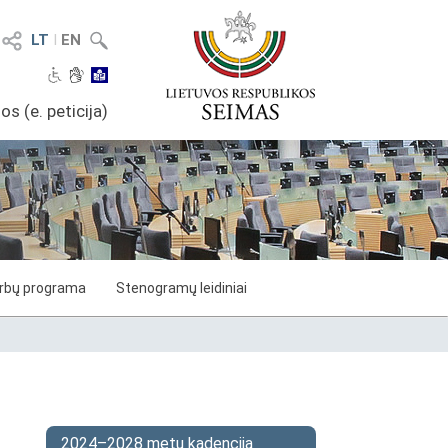
LT
I
EN
os (e. peticija)
arbų programa
Stenogramų leidiniai
2024–2028 metų kadencija