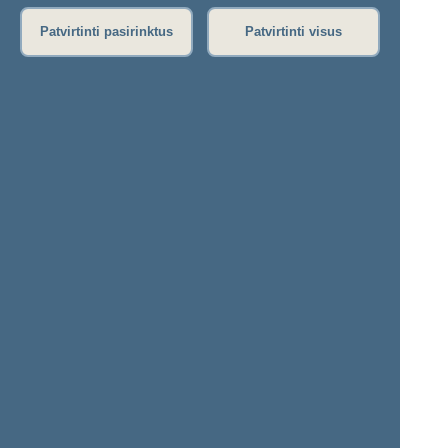
Garso įrašas
(
atsisiųsti
)
Patvirtinti pasirinktus
Patvirtinti visus
Eiga nebuvo vedama.