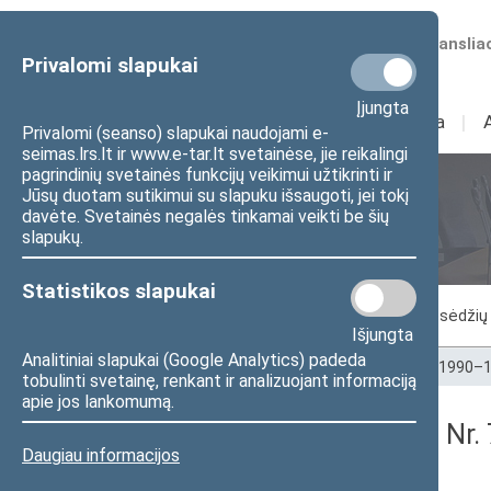
Numatomos transliac
Privalomi slapukai
Įjungta
Sudėtis
I
Veikla
I
Privalomi (seanso) slapukai naudojami e-
seimas.lrs.lt ir www.e-tar.lt svetainėse, jie reikalingi
pagrindinių svetainės funkcijų veikimui užtikrinti ir
Jūsų duotam sutikimui su slapuku išsaugoti, jei tokį
Seimo posėdžiai
davėte. Svetainės negalės tinkamai veikti be šių
slapukų.
Statistikos slapukai
Vykstantis posėdis
Posėdžiai
Posėdžių 
Išjungta
Analitiniai slapukai (Google Analytics) padeda
Pradžia
>
Seimo posėdžiai
>
Kadencijos
>
1990–1
tobulinti svetainę, renkant ir analizuojant informaciją
apie jos lankomumą.
Seimo vakarinis posėdis Nr.
Daugiau informacijos
Stenograma