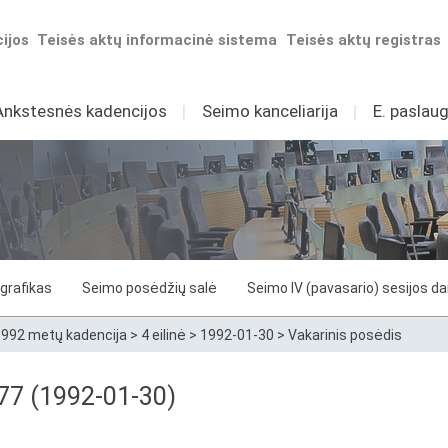
ijos
Teisės aktų informacinė sistema
Teisės aktų registras
Ankstesnės kadencijos
I
Seimo kanceliarija
I
E. paslaug
grafikas
Seimo posėdžių salė
Seimo IV (pavasario) sesijos d
992 metų kadencija
>
4 eilinė
>
1992-01-30
>
Vakarinis posėdis
 77 (1992-01-30)