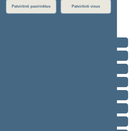
11-26)
Patvirtinti pasirinktus
Patvirtinti visus
Stenograma
Garso įrašas
(
atsisiųsti
)
Eiga nebuvo vedama.
2024–2028 metų kadencija
2020–2024 metų kadencija
2016–2020 metų kadencija
2012–2016 metų kadencija
2008–2012 metų kadencija
2004–2008 metų kadencija
2000–2004 metų kadencija