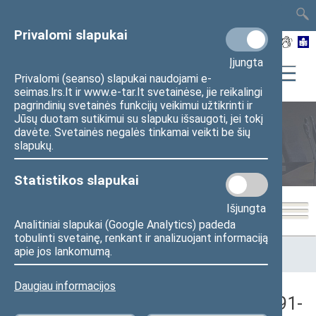
TAIS
TAR
LT
I
EN
Privalomi slapukai
Įjungta
Privalomi (seanso) slapukai naudojami e-
seimas.lrs.lt ir www.e-tar.lt svetainėse, jie reikalingi
pagrindinių svetainės funkcijų veikimui užtikrinti ir
Jūsų duotam sutikimui su slapuku išsaugoti, jei tokį
davėte. Svetainės negalės tinkamai veikti be šių
Seimo posėdžiai
slapukų.
Statistikos slapukai
Išjungta
Analitiniai slapukai (Google Analytics) padeda
tobulinti svetainę, renkant ir analizuojant informaciją
Pradžia
>
Seimo posėdžiai
>
Kadencijos
>
1990–1992 metų
apie jos lankomumą.
kadencija
>
4 eilinė
>
1991-11-26
>
Vakarinis posėdis
Daugiau informacijos
Seimo vakarinis posėdis Nr. 48 (1991-