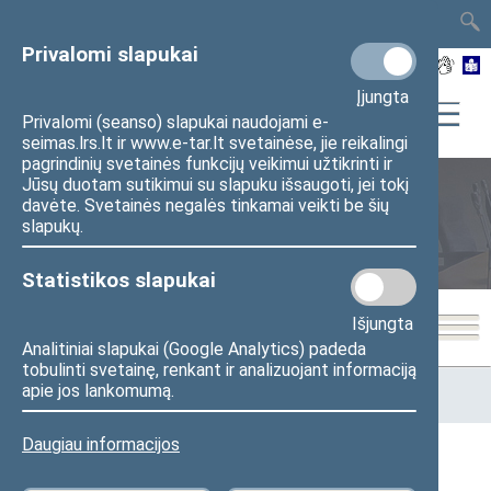
TAIS
TAR
LT
I
EN
Privalomi slapukai
Įjungta
Privalomi (seanso) slapukai naudojami e-
seimas.lrs.lt ir www.e-tar.lt svetainėse, jie reikalingi
pagrindinių svetainės funkcijų veikimui užtikrinti ir
Jūsų duotam sutikimui su slapuku išsaugoti, jei tokį
davėte. Svetainės negalės tinkamai veikti be šių
Seimo posėdžiai
slapukų.
Statistikos slapukai
Išjungta
Analitiniai slapukai (Google Analytics) padeda
tobulinti svetainę, renkant ir analizuojant informaciją
Pradžia
>
Seimo posėdžiai
>
Kadencijos
>
2012–2016 metų
apie jos lankomumą.
kadencija
>
9 eilinė
>
2016-11-03
>
Vakarinis posėdis
Daugiau informacijos
Seimo vakarinis posėdis Nr. 390