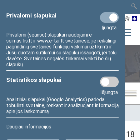
TAIS
TAR
LT
I
EN
Privalomi slapukai
Įjungta
Privalomi (seanso) slapukai naudojami e-
seimas.lrs.lt ir www.e-tar.lt svetainėse, jie reikalingi
pagrindinių svetainės funkcijų veikimui užtikrinti ir
Jūsų duotam sutikimui su slapuku išsaugoti, jei tokį
davėte. Svetainės negalės tinkamai veikti be šių
Seimo posėdžiai
slapukų.
Statistikos slapukai
Išjungta
Analitiniai slapukai (Google Analytics) padeda
tobulinti svetainę, renkant ir analizuojant informaciją
Pradžia
>
Seimo posėdžiai
>
Kadencijos
>
2016–2020 metų
apie jos lankomumą.
kadencija
>
6 neeilinė
>
2019-08-20
>
Rytinis neeilinis posėdis
Daugiau informacijos
Seimo rytinis neeilinis posėdis Nr. 318