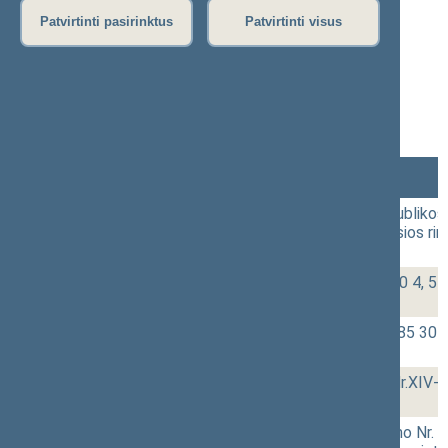
(2023-06-22)
Patvirtinti pasirinktus
Patvirtinti visus
Protokolas
Stenograma
Vaizdo įrašas
Lankomumas
Laikas
Numeris
Svarstytas klausimas
14:00
1 - 8.
Seimo nutarimo „Dėl Lietuvos Respublikos
„Dėl Lietuvos Respublikos vyriausiosios rin
XIVP-2892(2))
[Priėmimas]
14:01
2 - 1.
Valstybinių pensijų įstatymo Nr. I-730 4, 5 
XIVP-2737)
[Pateikimas]
14:07
2 - 2.
Baudžiamojo proceso kodekso IX-785 304 s
2618)
[Pateikimas]
14:11
2 - 3.
Vienišo asmens išmokos įstatymo Nr.XIV-35
XIVP-2736)
[Pateikimas]
14:18
r - 4.
Nekilnojamojo turto registro įstatymo Nr. I