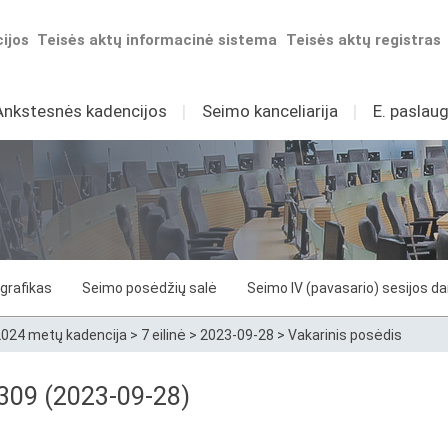
ijos
Teisės aktų informacinė sistema
Teisės aktų registras
Ankstesnės kadencijos
I
Seimo kanceliarija
I
E. paslaug
grafikas
Seimo posėdžių salė
Seimo IV (pavasario) sesijos d
024 metų kadencija
>
7 eilinė
>
2023-09-28
>
Vakarinis posėdis
 309 (2023-09-28)