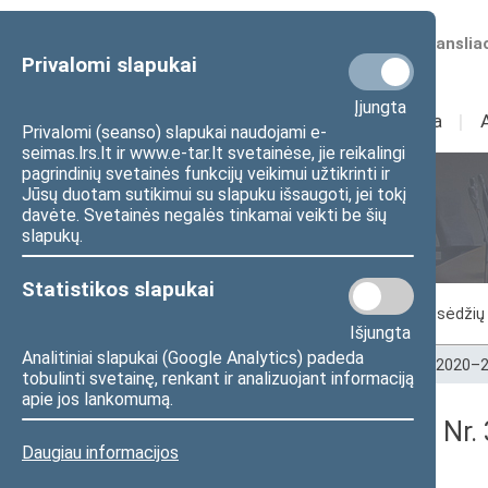
Numatomos transliac
Privalomi slapukai
Įjungta
Sudėtis
I
Veikla
I
Privalomi (seanso) slapukai naudojami e-
seimas.lrs.lt ir www.e-tar.lt svetainėse, jie reikalingi
pagrindinių svetainės funkcijų veikimui užtikrinti ir
Jūsų duotam sutikimui su slapuku išsaugoti, jei tokį
Seimo posėdžiai
davėte. Svetainės negalės tinkamai veikti be šių
slapukų.
Statistikos slapukai
Vykstantis posėdis
Posėdžiai
Posėdžių 
Išjungta
Analitiniai slapukai (Google Analytics) padeda
Pradžia
>
Seimo posėdžiai
>
Kadencijos
>
2020–2
tobulinti svetainę, renkant ir analizuojant informaciją
apie jos lankomumą.
Seimo vakarinis posėdis Nr.
Daugiau informacijos
Protokolas