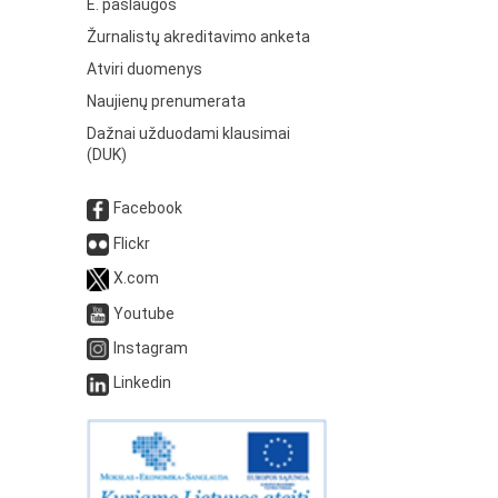
E. paslaugos
Žurnalistų akreditavimo anketa
Atviri duomenys
Naujienų prenumerata
Dažnai užduodami klausimai
(DUK)
Facebook
Flickr
X.com
Youtube
Instagram
Linkedin