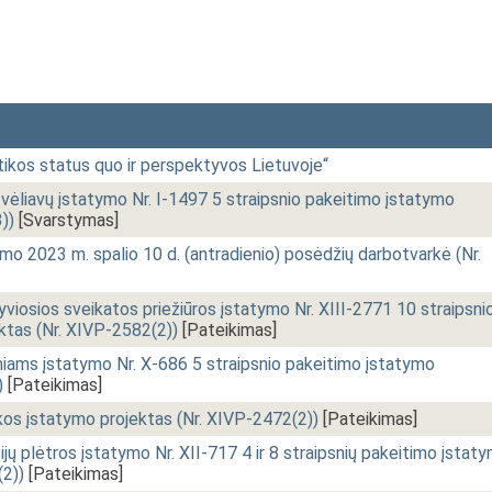
itikos status quo ir perspektyvos Lietuvoje“
ų vėliavų įstatymo Nr. I-1497 5 straipsnio pakeitimo įstatymo
))
[Svarstymas]
o 2023 m. spalio 10 d. (antradienio) posėdžių darbotvarkė (Nr.
yviosios sveikatos priežiūros įstatymo Nr. XIII-2771 10 straipsni
ktas (Nr. XIVP-2582(2))
[Pateikimas]
iams įstatymo Nr. X-686 5 straipsnio pakeitimo įstatymo
)
[Pateikimas]
kos įstatymo projektas (Nr. XIVP-2472(2))
[Pateikimas]
ijų plėtros įstatymo Nr. XII-717 4 ir 8 straipsnių pakeitimo įstat
(2))
[Pateikimas]