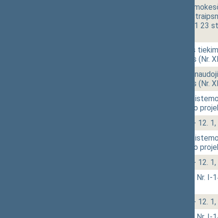
16:44
2 - 8.
Gyventojų pajamų mokesčio 
22, 23, 27, 29, 30 straips
įstatymo Nr. XI-111 23 s
[Pateikimas]
16:48
2 - 9.
Geriamojo vandens tiekim
įstatymo projektas (Nr. 
17:01
2 - 10.
Specialiųjų žemės naudoji
įstatymo projektas (Nr. 
17:06
2 - 11.
Krašto apsaugos sistemos
pakeitimo įstatymo proje
17:08
2 - 12.
Klausimų grupė: 2 - 12. 1, 
17:08
2 - 11.
Krašto apsaugos sistemos
pakeitimo įstatymo proje
17:09
2 - 12.
Klausimų grupė: 2 - 12. 1, 
17:12
2 - 13.
Švietimo įstatymo Nr. I-
[Pateikimas]
17:12
2 - 12.
Klausimų grupė: 2 - 12. 1, 
17:12
2 - 13.
Švietimo įstatymo Nr. I-