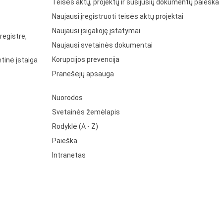
Teisės aktų, projektų ir susijusių dokumentų paieška
Naujausi įregistruoti teisės aktų projektai
Naujausi įsigalioję įstatymai
registre,
Naujausi svetainės dokumentai
Korupcijos prevencija
tinė įstaiga
Pranešėjų apsauga
Nuorodos
Svetainės žemėlapis
Rodyklė (A - Z)
Paieška
Intranetas