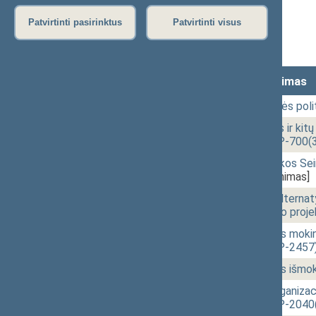
Stenograma
Patvirtinti pasirinktus
Patvirtinti visus
Vaizdo įrašas
Lankomumas
Laikas
Numeris
Svarstytas klausimas
14:01
2 - 1.
Diskusija „Regioninės pol
15:31
2 - 2.
Valstybės vėliavos ir kit
projektas (Nr. XIVP-700(3
15:43
r - 3.
Lietuvos Respublikos Seim
SPDS-310)
[Tvirtinimas]
15:46
2 - 3.
Papildomosios ir alternat
pakeitimo įstatymo proje
16:06
2 - 4.
Socialinės paramos mokin
projektas (Nr. XIVP-2457
16:19
2 - 5.
Periodinės pensijos išmo
16:34
2 - 7.
Nevyriausybinių organizac
projektas (Nr. XIVP-2040