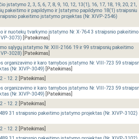
įstatymo 2, 3, 5, 6, 7, 8, 9, 10, 12, 13(1), 16, 17, 18, 19, 20, 21,
nių pakeitimo ir papildymo ir Įstatymo papildymo 18(1) straipsniu
traipsnio pakeitimo įstatymo projektas (Nr. XIVP-2546)
o ir nuotekų tvarkymo įstatymo Nr. X-764 3 straipsnio pakeitimo
XIVP-3073)
[Pateikimas]
mo sąlygų įstatymo Nr. XIII-2166 19 ir 99 straipsnių pakeitimo
XIVP-3028)
[Pateikimas]
 organizavimo ir karo tarnybos įstatymo Nr. VIII-723 59 straipsn
ktas (Nr. XIVP-3049)
[Pateikimas]
2 - 12. 2
[Pateikimas]
 organizavimo ir karo tarnybos įstatymo Nr. VIII-723 59 straipsn
ktas (Nr. XIVP-3049)
[Pateikimas]
2 - 12. 2
[Pateikimas]
1489 31 straipsnio pakeitimo įstatymo projektas (Nr. XIVP-3102)
2 - 12. 2
[Pateikimas]
1489 31 straipsnio pakeitimo įstatymo projektas (Nr. XIVP-3102)