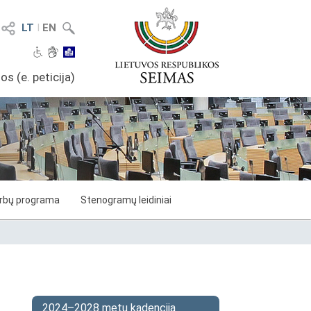
LT
I
EN
os (e. peticija)
arbų programa
Stenogramų leidiniai
2024–2028 metų kadencija