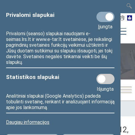
TAIS
TAR
LT
I
EN
Privalomi slapukai
Įjungta
Privalomi (seanso) slapukai naudojami e-
seimas.lrs.lt ir www.e-tar.lt svetainėse, jie reikalingi
pagrindinių svetainės funkcijų veikimui užtikrinti ir
Jūsų duotam sutikimui su slapuku išsaugoti, jei tokį
davėte. Svetainės negalės tinkamai veikti be šių
Seimo posėdžiai
slapukų.
Statistikos slapukai
Išjungta
Analitiniai slapukai (Google Analytics) padeda
tobulinti svetainę, renkant ir analizuojant informaciją
Pradžia
>
Seimo posėdžiai
>
Kadencijos
>
2016–2020 metų
apie jos lankomumą.
kadencija
>
3 eilinė
>
2018-01-12
>
Vakarinis posėdis
Daugiau informacijos
Darbotvarkės klausimas (2018-01-12,