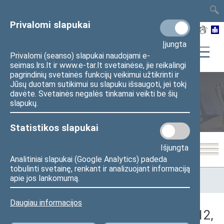
TAIS
TAR
LT
I
EN
Privalomi slapukai
Įjungta
Privalomi (seanso) slapukai naudojami e-
seimas.lrs.lt ir www.e-tar.lt svetainėse, jie reikalingi
pagrindinių svetainės funkcijų veikimui užtikrinti ir
Jūsų duotam sutikimui su slapuku išsaugoti, jei tokį
davėte. Svetainės negalės tinkamai veikti be šių
Seimo posėdžiai
slapukų.
Statistikos slapukai
Išjungta
Analitiniai slapukai (Google Analytics) padeda
tobulinti svetainę, renkant ir analizuojant informaciją
Pradžia
>
Seimo posėdžiai
>
Kadencijos
>
2016–2020 metų
apie jos lankomumą.
kadencija
>
4 eilinė
>
2018-04-12
>
Rytinis posėdis
Daugiau informacijos
Darbotvarkės klausimas (2018-04-12,