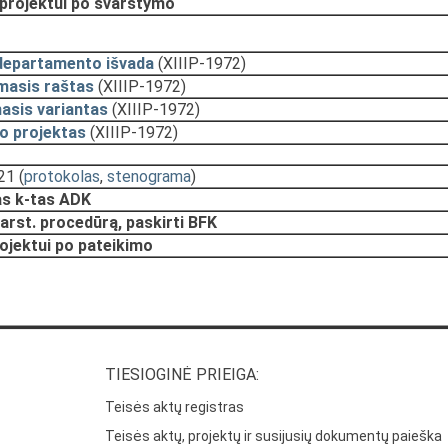
 projektui po svarstymo
departamento išvada
(XIIIP-1972)
masis raštas
(XIIIP-1972)
asis variantas
(XIIIP-1972)
o projektas
(XIIIP-1972)
:21
(
protokolas
,
stenograma
)
s k-tas ADK
arst. procedūrą, paskirti BFK
rojektui po pateikimo
TIESIOGINĖ PRIEIGA:
Teisės aktų registras
Teisės aktų, projektų ir susijusių dokumentų paieška