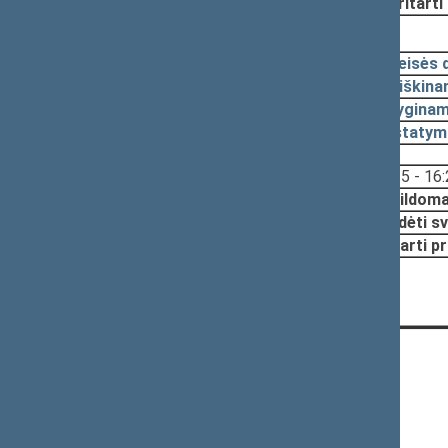
Pritarti
2018-05-29, pateikimas
2018-04-23
Teisės 
2018-04-16
Aiškina
2018-04-16
Lyginam
2018-04-16
Įstatym
Svarstyta:
16:15 - 16
Nutarta:
Papildoma
Pradėti sv
Pritarti p
KONTAKTAI:
Gedimino pr. 53, 01109 Vilnius,
Lietuva