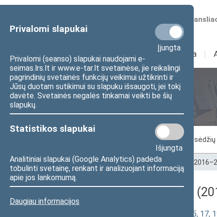
Numatomos transliac
Privalomi slapukai
Įjungta
Sudėtis
I
Veikla
I
Privalomi (seanso) slapukai naudojami e-
seimas.lrs.lt ir www.e-tar.lt svetainėse, jie reikalingi
pagrindinių svetainės funkcijų veikimui užtikrinti ir
Jūsų duotam sutikimui su slapuku išsaugoti, jei tokį
Seimo posėdžiai
davėte. Svetainės negalės tinkamai veikti be šių
slapukų.
Statistikos slapukai
Vykstantis posėdis
Posėdžiai
Posėdžių 
Išjungta
Analitiniai slapukai (Google Analytics) padeda
Pradžia
>
Seimo posėdžiai
>
Kadencijos
>
2016–2
tobulinti svetainę, renkant ir analizuojant informaciją
apie jos lankomumą.
Darbotvarkės klausimas (201
Daugiau informacijos
Biudžeto sandaros įstatymo Nr. I-430 5, 17, 19