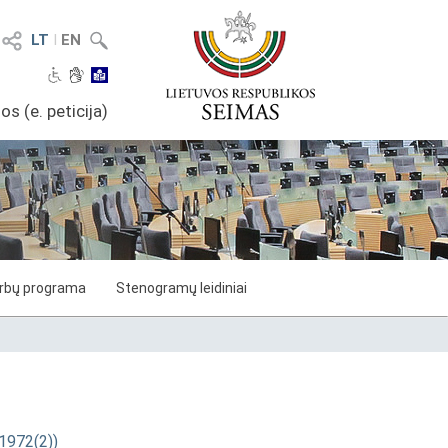
LT
I
EN
os (e. peticija)
arbų programa
Stenogramų leidiniai
-1972(2))