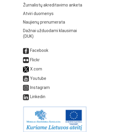
Žurnalistų akreditavimo anketa
Atviri duomenys
Naujienų prenumerata
Dažnai užduodami klausimai
(DUK)
Facebook
Flickr
X.com
Youtube
Instagram
Linkedin