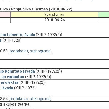
ietuvos Respublikos Seimas (2018-06-22)
Svarstymas
2018-06-26
epartamento išvada
(XIIIP-1972(2))
s
(XIII-1328)
10:53
(
protokolas
,
stenograma
)
nio komiteto išvada
(XIIIP-1972(2))
sis variantas
(XIIIP-1972(2))
 projektas
(XIIIP-1972(2))
 išvada
(XIIIP-1972)
18:54
(
protokolas
,
stenograma
)
ti skubos tvarka