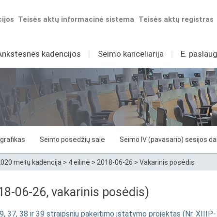
ijos
Teisės aktų informacinė sistema
Teisės aktų registras
Ankstesnės kadencijos
I
Seimo kanceliarija
I
E. paslaug
grafikas
Seimo posėdžių salė
Seimo IV (pavasario) sesijos d
020 metų kadencija
>
4 eilinė
>
2018-06-26
>
Vakarinis posėdis
8-06-26, vakarinis posėdis)
, 37, 38 ir 39 straipsnių pakeitimo įstatymo projektas (Nr. XIIIP