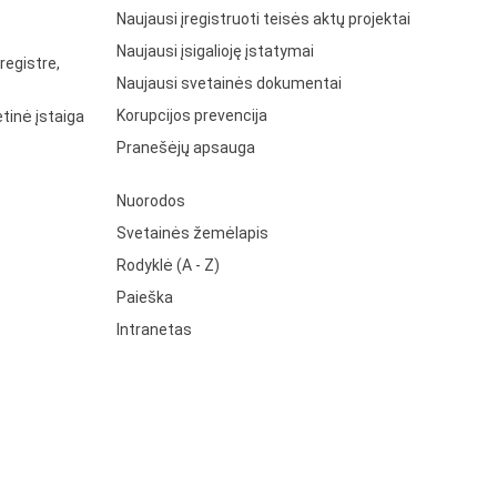
Naujausi įregistruoti teisės aktų projektai
Naujausi įsigalioję įstatymai
registre,
Naujausi svetainės dokumentai
Korupcijos prevencija
tinė įstaiga
Pranešėjų apsauga
Nuorodos
Svetainės žemėlapis
Rodyklė (A - Z)
Paieška
Intranetas