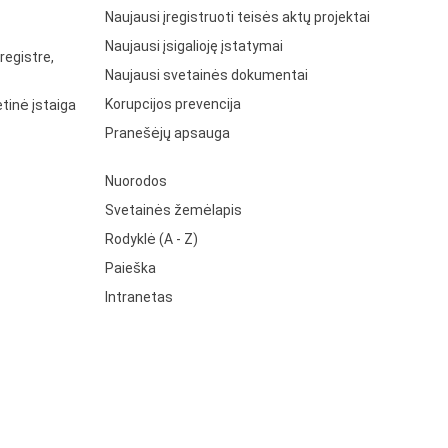
Naujausi įregistruoti teisės aktų projektai
Naujausi įsigalioję įstatymai
registre,
Naujausi svetainės dokumentai
Korupcijos prevencija
tinė įstaiga
Pranešėjų apsauga
Nuorodos
Svetainės žemėlapis
Rodyklė (A - Z)
Paieška
Intranetas