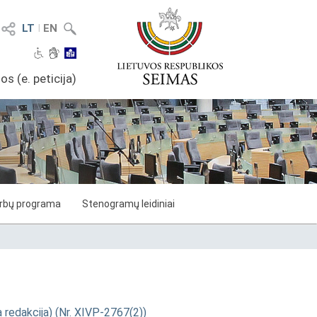
LT
I
EN
os (e. peticija)
arbų programa
Stenogramų leidiniai
a redakcija) (Nr. XIVP-2767(2))