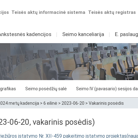
ijos
Teisės aktų informacinė sistema
Teisės aktų registras
Ankstesnės kadencijos
I
Seimo kanceliarija
I
E. paslaug
grafikas
Seimo posėdžių salė
Seimo IV (pavasario) sesijos d
024 metų kadencija
>
6 eilinė
>
2023-06-20
>
Vakarinis posėdis
3-06-20, vakarinis posėdis)
priežiūros įstatymo Nr. XII-459 pakeitimo įstatymo projektas(nauj