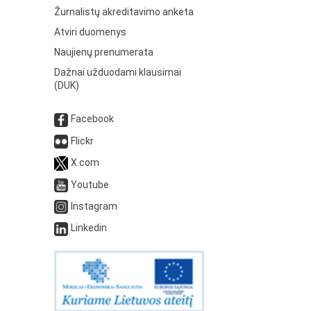
Žurnalistų akreditavimo anketa
Atviri duomenys
Naujienų prenumerata
Dažnai užduodami klausimai
(DUK)
Facebook
Flickr
X.com
Youtube
Instagram
Linkedin