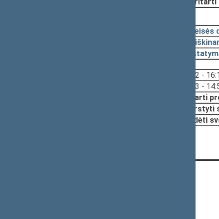
Nutarta:
Pritarti
2023-05-23, pateikimas
2023-05-22
Teisės 
2023-05-19
Aiškina
2023-05-19
Įstatym
Svarstyta:
16:12 - 16:
14:33 - 14:
Nutarta:
Pritarti p
Svarstyti
Pradėti sv
KONTAKTAI:
Gedimino pr. 53, 01109 Vilnius,
Lietuva