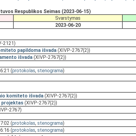
etuvos Respublikos Seimas (2023-06-15)
Svarstymas
2023-06-20
V-2121)
omiteto papildoma išvada
(XIVP-2767(2))
amento išvada
(XIVP-2767(2))
16:21
(
protokolas
,
stenograma
)
nio komiteto išvada
(XIVP-2767(2))
 projektas
(XIVP-2767(2))
IVP-2767)
17:02
(
protokolas
,
stenograma
)
16:16
(
protokolas
,
stenograma
)