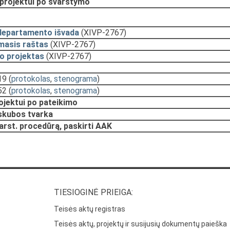
 projektui po svarstymo
departamento išvada
(XIVP-2767)
masis raštas
(XIVP-2767)
o projektas
(XIVP-2767)
19
(
protokolas
,
stenograma
)
52
(
protokolas
,
stenograma
)
rojektui po pateikimo
 skubos tvarka
arst. procedūrą, paskirti AAK
TIESIOGINĖ PRIEIGA:
Teisės aktų registras
Teisės aktų, projektų ir susijusių dokumentų paieška