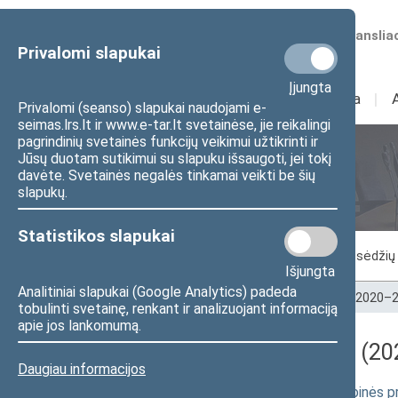
Numatomos transliac
Privalomi slapukai
Įjungta
Sudėtis
I
Veikla
I
Privalomi (seanso) slapukai naudojami e-
seimas.lrs.lt ir www.e-tar.lt svetainėse, jie reikalingi
pagrindinių svetainės funkcijų veikimui užtikrinti ir
Jūsų duotam sutikimui su slapuku išsaugoti, jei tokį
Seimo posėdžiai
davėte. Svetainės negalės tinkamai veikti be šių
slapukų.
Statistikos slapukai
Vykstantis posėdis
Posėdžiai
Posėdžių 
Išjungta
Analitiniai slapukai (Google Analytics) padeda
Pradžia
>
Seimo posėdžiai
>
Kadencijos
>
2020–2
tobulinti svetainę, renkant ir analizuojant informaciją
apie jos lankomumą.
Darbotvarkės klausimas (202
Daugiau informacijos
Teritorijų planavimo ir statybos valstybinės 