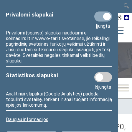
TAIS
TAR
LT
I
EN
Privalomi slapukai
Įjungta
Privalomi (seanso) slapukai naudojami e-
seimas.lrs.lt ir www.e-tar.lt svetainėse, jie reikalingi
pagrindinių svetainės funkcijų veikimui užtikrinti ir
Jūsų duotam sutikimui su slapuku išsaugoti, jei tokį
davėte. Svetainės negalės tinkamai veikti be šių
Seimo posėdžiai
slapukų.
Statistikos slapukai
Išjungta
Analitiniai slapukai (Google Analytics) padeda
tobulinti svetainę, renkant ir analizuojant informaciją
Pradžia
>
Seimo posėdžiai
>
Kadencijos
>
2020–2024 metų
apie jos lankomumą.
kadencija
>
6 eilinė
>
2023-06-20
>
Vakarinis posėdis
Daugiau informacijos
Darbotvarkės klausimas (2023-06-20,