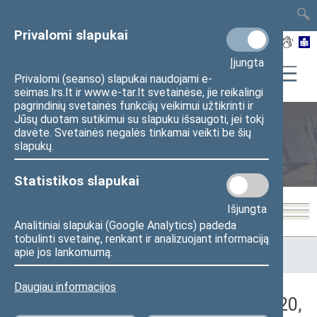
TAIS
TAR
LT
I
EN
Privalomi slapukai
Įjungta
Privalomi (seanso) slapukai naudojami e-
seimas.lrs.lt ir www.e-tar.lt svetainėse, jie reikalingi
pagrindinių svetainės funkcijų veikimui užtikrinti ir
Jūsų duotam sutikimui su slapuku išsaugoti, jei tokį
davėte. Svetainės negalės tinkamai veikti be šių
Seimo posėdžiai
slapukų.
Statistikos slapukai
Išjungta
Analitiniai slapukai (Google Analytics) padeda
tobulinti svetainę, renkant ir analizuojant informaciją
Pradžia
>
Seimo posėdžiai
>
Kadencijos
>
2020–2024 metų
apie jos lankomumą.
kadencija
>
6 eilinė
>
2023-06-20
>
Vakarinis posėdis
Daugiau informacijos
Darbotvarkės klausimas (2023-06-20,