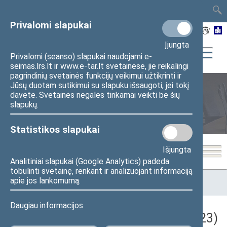
TAIS
TAR
LT
I
EN
Privalomi slapukai
Įjungta
Privalomi (seanso) slapukai naudojami e-
seimas.lrs.lt ir www.e-tar.lt svetainėse, jie reikalingi
pagrindinių svetainės funkcijų veikimui užtikrinti ir
Jūsų duotam sutikimui su slapuku išsaugoti, jei tokį
davėte. Svetainės negalės tinkamai veikti be šių
Seimo posėdžiai
slapukų.
Statistikos slapukai
Išjungta
Analitiniai slapukai (Google Analytics) padeda
tobulinti svetainę, renkant ir analizuojant informaciją
Pradžia
>
Seimo posėdžiai
>
Kadencijos
>
2020–2024 metų
apie jos lankomumą.
kadencija
>
8 eilinė
>
2024-04-23
Daugiau informacijos
Darbotvarkės klausimas (2024-04-23)