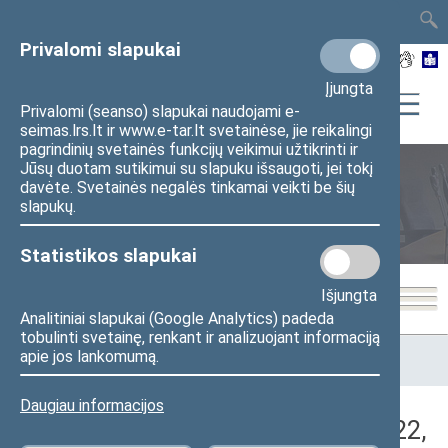
TAIS
TAR
LT
I
EN
Privalomi slapukai
Įjungta
Privalomi (seanso) slapukai naudojami e-
seimas.lrs.lt ir www.e-tar.lt svetainėse, jie reikalingi
pagrindinių svetainės funkcijų veikimui užtikrinti ir
Jūsų duotam sutikimui su slapuku išsaugoti, jei tokį
davėte. Svetainės negalės tinkamai veikti be šių
Seimo posėdžiai
slapukų.
Statistikos slapukai
Išjungta
Analitiniai slapukai (Google Analytics) padeda
tobulinti svetainę, renkant ir analizuojant informaciją
Pradžia
>
Seimo posėdžiai
>
Kadencijos
>
2012–2016 metų
apie jos lankomumą.
kadencija
>
8 eilinė
>
2016-03-22
>
Vakarinis posėdis
Daugiau informacijos
Darbotvarkės klausimas (2016-03-22,