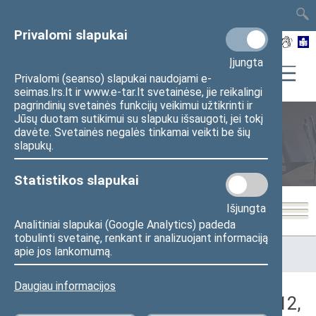
TAIS
TAR
LT
I
EN
Privalomi slapukai
Įjungta
Privalomi (seanso) slapukai naudojami e-
seimas.lrs.lt ir www.e-tar.lt svetainėse, jie reikalingi
pagrindinių svetainės funkcijų veikimui užtikrinti ir
Jūsų duotam sutikimui su slapuku išsaugoti, jei tokį
davėte. Svetainės negalės tinkamai veikti be šių
Seimo posėdžiai
slapukų.
Statistikos slapukai
Išjungta
Analitiniai slapukai (Google Analytics) padeda
tobulinti svetainę, renkant ir analizuojant informaciją
Pradžia
>
Seimo posėdžiai
>
Kadencijos
>
2016–2020 metų
apie jos lankomumą.
kadencija
>
3 eilinė
>
2018-01-12
>
Rytinis posėdis
Daugiau informacijos
Darbotvarkės klausimas (2018-01-12,