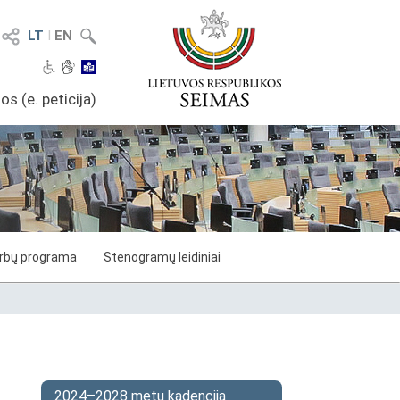
LT
I
EN
os (e. peticija)
arbų programa
Stenogramų leidiniai
2024–2028 metų kadencija