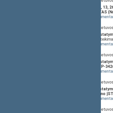
Rimantas Šadžius
, Ministras, Lietuvo
Pelno mokesčio įstatymo 2, 5, 13, 26
skyriumi ĮSTATYMO PROJEKTAS (Nr
(
dokumento tekstas
,
susiję dokumenta
Pranešėjas(-ai):
Rimantas Šadžius
, Ministras, Lietuvo
Gyventojų pajamų mokesčio įstatymo 
PROJEKTAS (Nr. XP-3425)
; pateikim
(
dokumento tekstas
,
susiję dokumenta
Pranešėjas(-ai):
Rimantas Šadžius
, Ministras, Lietuvo
Gyventojų pajamų mokesčio įstatymo 
ĮSTATYMO PROJEKTAS (Nr. XP-342
(
dokumento tekstas
,
susiję dokumenta
Pranešėjas(-ai):
Rimantas Šadžius
, Ministras, Lietuvo
Pridėtinės vertės mokesčio įstatymo
įstatymo 3 straipsnio pakeitimo 
(
dokumento tekstas
,
susiję dokumenta
Pranešėjas(-ai):
Rimantas Šadžius
, Ministras, Lietuvo