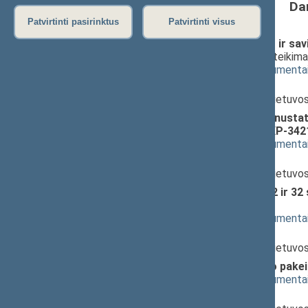
Da
Patvirtinti pasirinktus
Patvirtinti visus
2009 metų valstybės biudžeto ir sav
PROJEKTAS (Nr. XP-3420)
; pateikim
(
dokumento tekstas
,
susiję dokumenta
Pranešėjas(-ai):
Rimantas Šadžius
, Ministras, Lietuvo
Savivaldybių biudžetų pajamų nustat
ĮSTATYMO PROJEKTAS (Nr. XP-342
(
dokumento tekstas
,
susiję dokumenta
Pranešėjas(-ai):
Rimantas Šadžius
, Ministras, Lietuvo
Biudžeto sandaros įstatymo 2 ir 3
pateikimas
(
dokumento tekstas
,
susiję dokumenta
Pranešėjas(-ai):
Rimantas Šadžius
, Ministras, Lietuvo
Akcizų įstatymo 28 straipsnio pa
(
dokumento tekstas
,
susiję dokumenta
Pranešėjas(-ai):