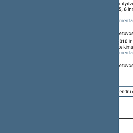
Minimaliojo darbo užmokesčio dydži
dydžio indeksavimo įstatymo 5, 6 i
pateikimas
(
dokumento tekstas
,
susiję dokumenta
Pranešėjas(-ai):
Rimantas Šadžius
, Ministras, Lietuvo
Seimo NUTARIMO "Dėl 2009, 2010 ir 
PROJEKTAS (Nr. XP-3429)
; pateikim
(
dokumento tekstas
,
susiję dokumenta
Pranešėjas(-ai):
Rimantas Šadžius
, Ministras, Lietuvo
11:55:19
Įvyko balsavimas. Pritarta bendru
KONTAKTAI: