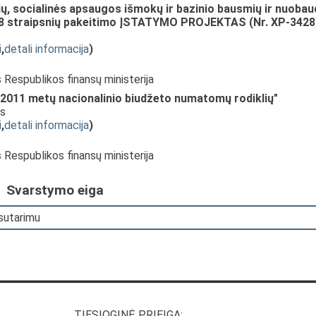
ų, socialinės apsaugos išmokų ir bazinio bausmių ir nuobau
r 8 straipsnių pakeitimo ĮSTATYMO PROJEKTAS (Nr. XP-3428
i
,
detali informacija
)
s Respublikos finansų ministerija
2011 metų nacionalinio biudžeto numatomų rodiklių"
as
i
,
detali informacija
)
s Respublikos finansų ministerija
Svarstymo eiga
 sutarimu
TIESIOGINĖ PRIEIGA: