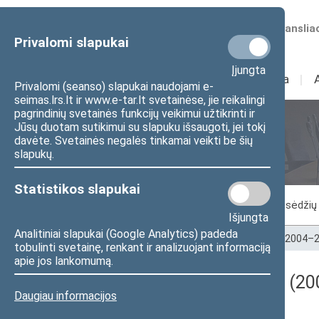
Numatomos transliac
Privalomi slapukai
Įjungta
Sudėtis
I
Veikla
I
Privalomi (seanso) slapukai naudojami e-
seimas.lrs.lt ir www.e-tar.lt svetainėse, jie reikalingi
pagrindinių svetainės funkcijų veikimui užtikrinti ir
Jūsų duotam sutikimui su slapuku išsaugoti, jei tokį
Seimo posėdžiai
davėte. Svetainės negalės tinkamai veikti be šių
slapukų.
Statistikos slapukai
Vykstantis posėdis
Posėdžiai
Posėdžių 
Išjungta
Analitiniai slapukai (Google Analytics) padeda
Pradžia
>
Seimo posėdžiai
>
Kadencijos
>
2004–2
tobulinti svetainę, renkant ir analizuojant informaciją
apie jos lankomumą.
Darbotvarkės klausimas (200
Daugiau informacijos