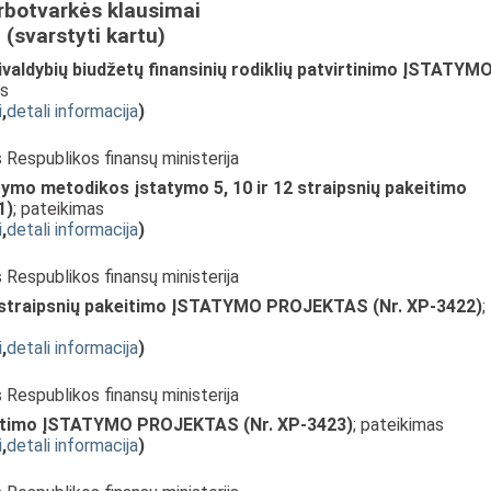
rbotvarkės klausimai
(svarstyti kartu)
ivaldybių biudžetų finansinių rodiklių patvirtinimo ĮSTATYM
as
i
,
detali informacija
)
s Respublikos finansų ministerija
ymo metodikos įstatymo 5, 10 ir 12 straipsnių pakeitimo
1)
; pateikimas
i
,
detali informacija
)
s Respublikos finansų ministerija
2 straipsnių pakeitimo ĮSTATYMO PROJEKTAS (Nr. XP-3422)
;
i
,
detali informacija
)
s Respublikos finansų ministerija
keitimo ĮSTATYMO PROJEKTAS (Nr. XP-3423)
; pateikimas
i
,
detali informacija
)