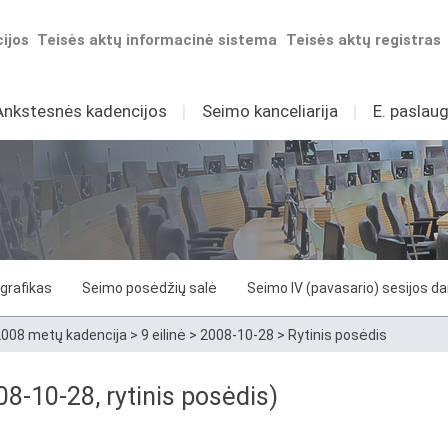
ijos
Teisės aktų informacinė sistema
Teisės aktų registras
Ankstesnės kadencijos
I
Seimo kanceliarija
I
E. paslaug
grafikas
Seimo posėdžių salė
Seimo IV (pavasario) sesijos d
008 metų kadencija
>
9 eilinė
>
2008-10-28
>
Rytinis posėdis
8-10-28, rytinis posėdis)