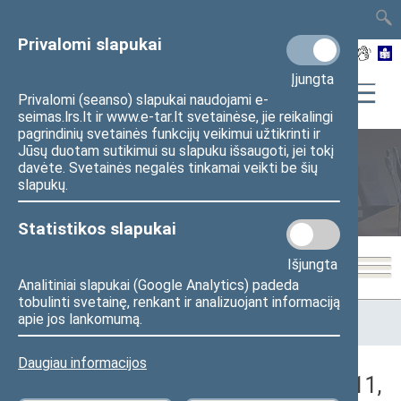
TAIS
TAR
LT
I
EN
Privalomi slapukai
Įjungta
Privalomi (seanso) slapukai naudojami e-
seimas.lrs.lt ir www.e-tar.lt svetainėse, jie reikalingi
pagrindinių svetainės funkcijų veikimui užtikrinti ir
Jūsų duotam sutikimui su slapuku išsaugoti, jei tokį
davėte. Svetainės negalės tinkamai veikti be šių
Seimo posėdžiai
slapukų.
Statistikos slapukai
Išjungta
Analitiniai slapukai (Google Analytics) padeda
tobulinti svetainę, renkant ir analizuojant informaciją
Pradžia
>
Seimo posėdžiai
>
Kadencijos
>
2016–2020 metų
apie jos lankomumą.
kadencija
>
5 eilinė
>
2018-09-11
>
Rytinis posėdis
Daugiau informacijos
Darbotvarkės klausimas (2018-09-11,