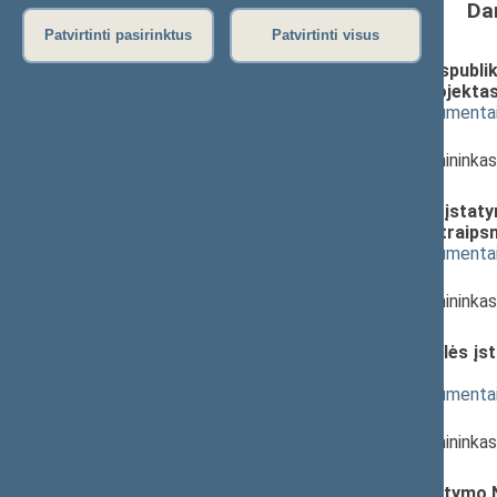
Da
Patvirtinti pasirinktus
Patvirtinti visus
Ginklų fondo prie Lietuvos Respublik
netekusiu galios įstatymo projektas 
(
dokumento tekstas
,
susiję dokumenta
Pranešėjas(-ai):
Vytautas Bakas
, Komiteto pirmininka
Seimas
Ginklų ir šaudmenų kontrolės įstatymo
ir Įstatymo papildymo 45(1) straipsn
(
dokumento tekstas
,
susiję dokumenta
Pranešėjas(-ai):
Vytautas Bakas
, Komiteto pirmininka
Seimas
Sprogmenų apyvartos kontrolės įsta
(Nr. XIIIP-2341(2))
; svarstymas
(
dokumento tekstas
,
susiję dokumenta
Pranešėjas(-ai):
Vytautas Bakas
, Komiteto pirmininka
Seimas
Nepaprastosios padėties įstatymo Nr