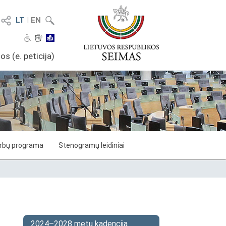
LT
I
EN
os (e. peticija)
arbų programa
Stenogramų leidiniai
2024–2028 metų kadencija