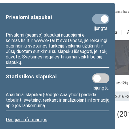
Numatomos transliac
Privalomi slapukai
Įjungta
Sudėtis
I
Veikla
I
Privalomi (seanso) slapukai naudojami e-
seimas.lrs.lt ir www.e-tar.lt svetainėse, jie reikalingi
pagrindinių svetainės funkcijų veikimui užtikrinti ir
Jūsų duotam sutikimui su slapuku išsaugoti, jei tokį
Seimo posėdžiai
davėte. Svetainės negalės tinkamai veikti be šių
slapukų.
Statistikos slapukai
Vykstantis posėdis
Posėdžiai
Posėdžių 
Išjungta
Analitiniai slapukai (Google Analytics) padeda
Pradžia
>
Seimo posėdžiai
>
Kadencijos
>
2016–2
tobulinti svetainę, renkant ir analizuojant informaciją
apie jos lankomumą.
Darbotvarkės klausimas (201
Daugiau informacijos