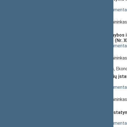
(Nr. XIIIP-2342(2))
; svarstymas
(
dokumento tekstas
,
susiję dokumenta
Pranešėjas(-ai):
Vytautas Bakas
, Komiteto pirmininka
Seimas
Viešųjų pirkimų, atliekamų gynybos i
pakeitimo įstatymo projektas (Nr. XI
(
dokumento tekstas
,
susiję dokumenta
Pranešėjas(-ai):
Vytautas Bakas
, Komiteto pirmininka
Seimas,
Antanas Baura
, Komiteto narys, Eko
Valstybės ir tarnybos paslapčių įsta
(Nr. XIIIP-2344(2))
; svarstymas
(
dokumento tekstas
,
susiję dokumenta
Pranešėjas(-ai):
Vytautas Bakas
, Komiteto pirmininka
Seimas
Strateginių prekių kontrolės įstatym
XIIIP-2345(2))
; svarstymas
(
dokumento tekstas
,
susiję dokumenta