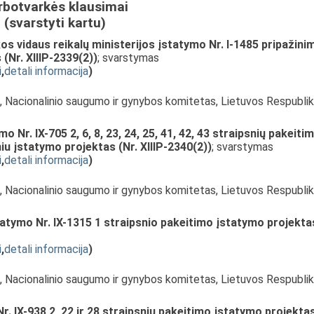
rbotvarkės klausimai
(svarstyti kartu)
os vidaus reikalų ministerijos įstatymo Nr. I-1485 pripažini
(Nr. XIIIP-2339(2))
; svarstymas
i
,
detali informacija
)
s, Nacionalinio saugumo ir gynybos komitetas, Lietuvos Respubli
 Nr. IX-705 2, 6, 8, 23, 24, 25, 41, 42, 43 straipsnių pakeiti
iu įstatymo projektas (Nr. XIIIP-2340(2))
; svarstymas
i
,
detali informacija
)
s, Nacionalinio saugumo ir gynybos komitetas, Lietuvos Respubli
tymo Nr. IX-1315 1 straipsnio pakeitimo įstatymo projekta
i
,
detali informacija
)
s, Nacionalinio saugumo ir gynybos komitetas, Lietuvos Respubli
. IX-938 2, 22 ir 28 straipsnių pakeitimo įstatymo projekta