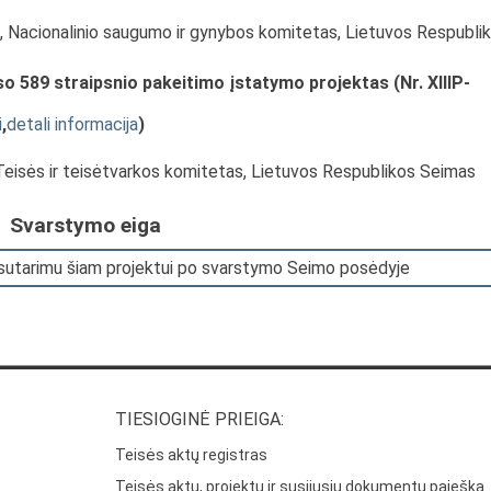
s, Nacionalinio saugumo ir gynybos komitetas, Lietuvos Respubli
 589 straipsnio pakeitimo įstatymo projektas (Nr. XIIIP-
i
,
detali informacija
)
 Teisės ir teisėtvarkos komitetas, Lietuvos Respublikos Seimas
Svarstymo eiga
 sutarimu šiam projektui po svarstymo Seimo posėdyje
TIESIOGINĖ PRIEIGA:
Teisės aktų registras
Teisės aktų, projektų ir susijusių dokumentų paieška