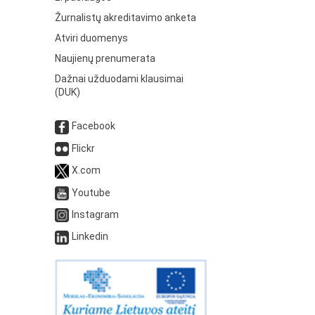
Žurnalistų akreditavimo anketa
Atviri duomenys
Naujienų prenumerata
Dažnai užduodami klausimai
(DUK)
Facebook
Flickr
X.com
Youtube
Instagram
Linkedin