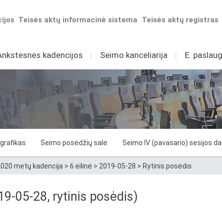
ijos
Teisės aktų informacinė sistema
Teisės aktų registras
Ankstesnės kadencijos
I
Seimo kanceliarija
I
E. paslaug
grafikas
Seimo posėdžių salė
Seimo IV (pavasario) sesijos d
020 metų kadencija
>
6 eilinė
>
2019-05-28
>
Rytinis posėdis
9-05-28, rytinis posėdis)