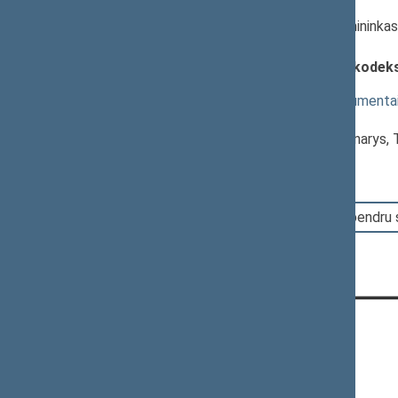
Pranešėjas(-ai):
Vytautas Bakas
, Komiteto pirmininka
Seimas
Administracinių nusižengimų kodekso
2346(2))
; svarstymas
(
dokumento tekstas
,
susiję dokumenta
Pranešėjas(-ai):
Lauras Stacevičius
, Komiteto narys,
10:43:25
Įvyko balsavimas. Pritarta bendru
KONTAKTAI:
Gedimino pr. 53, 01109 Vilnius,
Lietuva