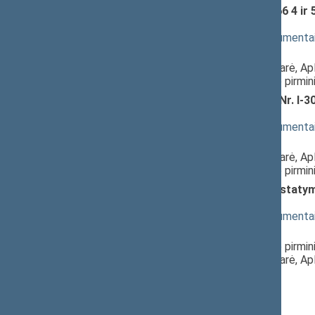
Medžioklės įstatymo Nr. IX-966 4 ir 
svarstymas
(
dokumento tekstas
,
susiję dokumenta
Pranešėjas(-ai):
Virginija Vingrienė
, Komiteto narė, A
Andriejus Stančikas
, Komiteto pirmi
Saugomų teritorijų įstatymo Nr. I-30
3820(2))
; svarstymas
(
dokumento tekstas
,
susiję dokumenta
Pranešėjas(-ai):
Virginija Vingrienė
, Komiteto narė, A
Andriejus Stančikas
, Komiteto pirmi
Gyvūnų gerovės ir apsaugos įstatymo
(Nr. XIIIP-3821(2))
; svarstymas
(
dokumento tekstas
,
susiję dokumenta
Pranešėjas(-ai):
Andriejus Stančikas
, Komiteto pirmin
Virginija Vingrienė
, Komiteto narė, A