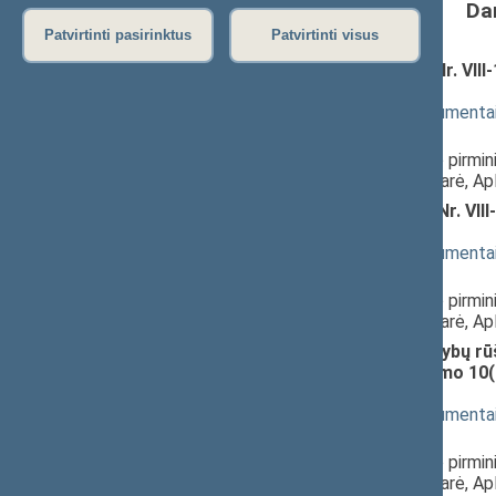
Da
Patvirtinti pasirinktus
Patvirtinti visus
Laukinės augalijos įstatymo Nr. VIII
3816(2))
; svarstymas
(
dokumento tekstas
,
susiję dokumenta
Pranešėjas(-ai):
Andriejus Stančikas
, Komiteto pirmin
Virginija Vingrienė
, Komiteto narė, A
Laukinės gyvūnijos įstatymo Nr. VIII
3817(2))
; svarstymas
(
dokumento tekstas
,
susiję dokumenta
Pranešėjas(-ai):
Andriejus Stančikas
, Komiteto pirmin
Virginija Vingrienė
, Komiteto narė, A
Saugomų gyvūnų, augalų ir grybų rūšių
pakeitimo ir Įstatymo papildymo 10(1)
3818(2))
; svarstymas
(
dokumento tekstas
,
susiję dokumenta
Pranešėjas(-ai):
Andriejus Stančikas
, Komiteto pirmin
Virginija Vingrienė
, Komiteto narė, A