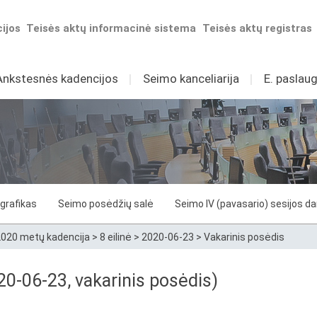
ijos
Teisės aktų informacinė sistema
Teisės aktų registras
Ankstesnės kadencijos
I
Seimo kanceliarija
I
E. paslaug
grafikas
Seimo posėdžių salė
Seimo IV (pavasario) sesijos d
020 metų kadencija
>
8 eilinė
>
2020-06-23
>
Vakarinis posėdis
0-06-23, vakarinis posėdis)