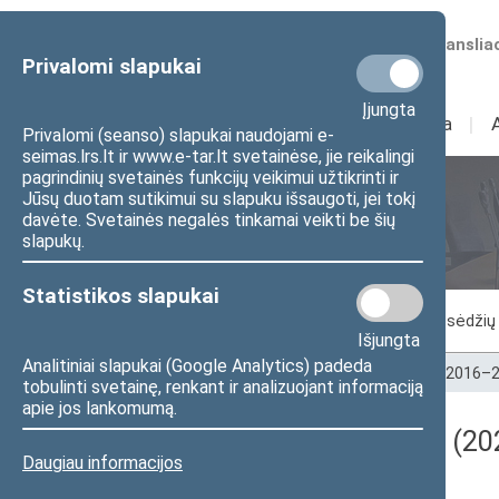
Numatomos transliac
Privalomi slapukai
Įjungta
Sudėtis
I
Veikla
I
Privalomi (seanso) slapukai naudojami e-
seimas.lrs.lt ir www.e-tar.lt svetainėse, jie reikalingi
pagrindinių svetainės funkcijų veikimui užtikrinti ir
Jūsų duotam sutikimui su slapuku išsaugoti, jei tokį
Seimo posėdžiai
davėte. Svetainės negalės tinkamai veikti be šių
slapukų.
Statistikos slapukai
Vykstantis posėdis
Posėdžiai
Posėdžių 
Išjungta
Analitiniai slapukai (Google Analytics) padeda
Pradžia
>
Seimo posėdžiai
>
Kadencijos
>
2016–2
tobulinti svetainę, renkant ir analizuojant informaciją
apie jos lankomumą.
Darbotvarkės klausimas (202
Daugiau informacijos