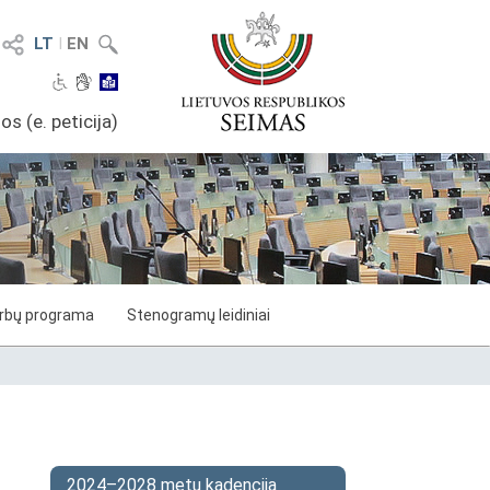
LT
I
EN
os (e. peticija)
arbų programa
Stenogramų leidiniai
2024–2028 metų kadencija