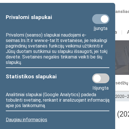
Numatomos transliac
Privalomi slapukai
Įjungta
Sudėtis
I
Veikla
I
Privalomi (seanso) slapukai naudojami e-
seimas.lrs.lt ir www.e-tar.lt svetainėse, jie reikalingi
pagrindinių svetainės funkcijų veikimui užtikrinti ir
Jūsų duotam sutikimui su slapuku išsaugoti, jei tokį
Seimo posėdžiai
davėte. Svetainės negalės tinkamai veikti be šių
slapukų.
Statistikos slapukai
Vykstantis posėdis
Posėdžiai
Posėdžių 
Išjungta
Analitiniai slapukai (Google Analytics) padeda
Pradžia
>
Seimo posėdžiai
>
Kadencijos
>
2020–2
tobulinti svetainę, renkant ir analizuojant informaciją
apie jos lankomumą.
Darbotvarkės klausimas (202
Daugiau informacijos