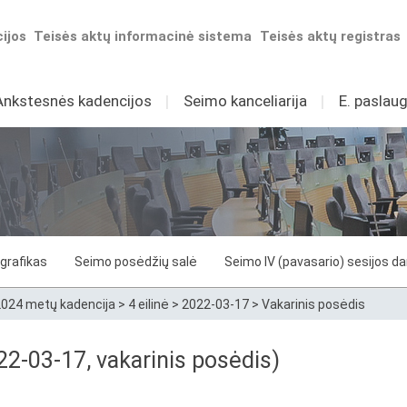
ijos
Teisės aktų informacinė sistema
Teisės aktų registras
Ankstesnės kadencijos
I
Seimo kanceliarija
I
E. paslaug
grafikas
Seimo posėdžių salė
Seimo IV (pavasario) sesijos d
024 metų kadencija
>
4 eilinė
>
2022-03-17
>
Vakarinis posėdis
2-03-17, vakarinis posėdis)