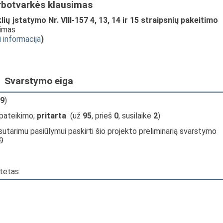
rbotvarkės klausimas
ų įstatymo Nr. VIII-157 4, 13, 14 ir 15 straipsnių pakeitimo
kimas
i informacija
)
Svarstymo eiga
9
)
 pateikimo;
pritarta
(už
95
, prieš
0
, susilaikė
2
)
sutarimu pasiūlymui paskirti šio projekto preliminarią svarstymo
9
itetas