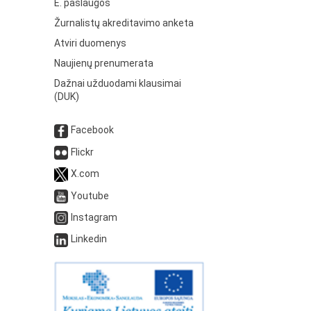
E. paslaugos
Žurnalistų akreditavimo anketa
Atviri duomenys
Naujienų prenumerata
Dažnai užduodami klausimai
(DUK)
Facebook
Flickr
X.com
Youtube
Instagram
Linkedin