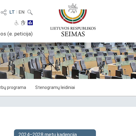
LT
I
EN
os (e. peticija)
arbų programa
Stenogramų leidiniai
2024–2028 metų kadencija