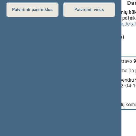
Da
Patvirtinti pasirinktus
Patvirtinti visus
Žmogaus mirties nustatymo ir kritinių būkli
įstatymo projektas (Nr. XIVP-1371)
; patei
(
dokumento tekstas
,
susiję dokumentai
,
detal
Pranešėjas(-ai):
Aurimas Pečkauskas (viceministras)
18:16:39
Įvyko
registracija
(užsiregistravo
9
18:16:39
Įvyko
balsavimas
dėl pritarimo po
18:16:40
Įvyko balsavimas. Pritarta bendru 
Seimo posėdyje datą - 2022-04-1
Nr. XIVP-1371:
Pagrindinis: Sveikatos reikalų kom