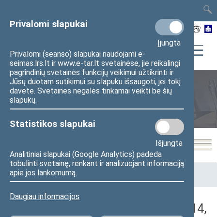
TAIS
TAR
LT
I
EN
Privalomi slapukai
Įjungta
Privalomi (seanso) slapukai naudojami e-
seimas.lrs.lt ir www.e-tar.lt svetainėse, jie reikalingi
pagrindinių svetainės funkcijų veikimui užtikrinti ir
Jūsų duotam sutikimui su slapuku išsaugoti, jei tokį
davėte. Svetainės negalės tinkamai veikti be šių
Seimo posėdžiai
slapukų.
Statistikos slapukai
Išjungta
Analitiniai slapukai (Google Analytics) padeda
tobulinti svetainę, renkant ir analizuojant informaciją
Pradžia
>
Seimo posėdžiai
>
Kadencijos
>
2020–2024 metų
apie jos lankomumą.
kadencija
>
6 eilinė
>
2023-03-14
>
Vakarinis posėdis
Daugiau informacijos
Darbotvarkės klausimas (2023-03-14,