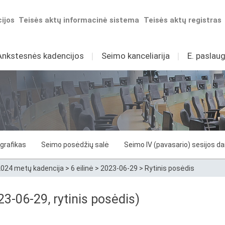
ijos
Teisės aktų informacinė sistema
Teisės aktų registras
Ankstesnės kadencijos
I
Seimo kanceliarija
I
E. paslaug
grafikas
Seimo posėdžių salė
Seimo IV (pavasario) sesijos d
024 metų kadencija
>
6 eilinė
>
2023-06-29
>
Rytinis posėdis
3-06-29, rytinis posėdis)