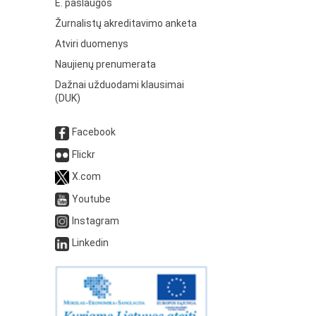
E. paslaugos
Žurnalistų akreditavimo anketa
Atviri duomenys
Naujienų prenumerata
Dažnai užduodami klausimai
(DUK)
Facebook
Flickr
X.com
Youtube
Instagram
Linkedin