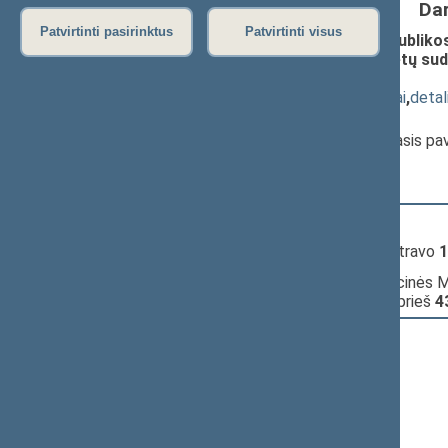
Da
Patvirtinti pasirinktus
Patvirtinti visus
Seimo nutarimo „Dėl Lietuvos Respublikos 
Lietuvos Respublikos Seimo komitetų sudė
pateikimas
(
dokumento tekstas
,
susiję dokumentai
,
detal
Pranešėjas(-ai):
Jurgis Razma
, Seimo Pirmininko pirmasis p
11:22:10
Kalbėjo
Domas Griškevičius
11:22:27
Įvyko
registracija
(užsiregistravo
1
11:22:27
Įvyko
balsavimas
dėl opozicinės Mi
posėdžio;
pritarta
(už
48
, prieš
4