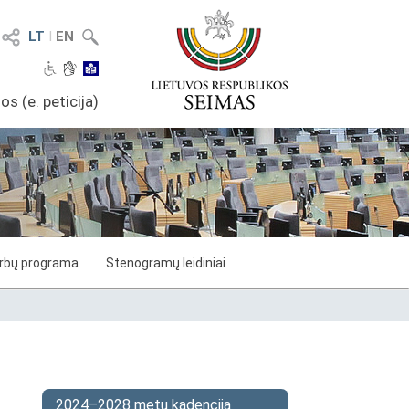
LT
I
EN
os (e. peticija)
arbų programa
Stenogramų leidiniai
2024–2028 metų kadencija