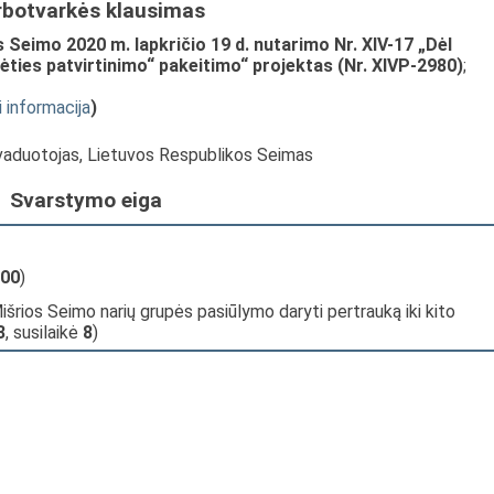
rbotvarkės klausimas
Seimo 2020 m. lapkričio 19 d. nutarimo Nr. XIV-17 „Dėl
ties patvirtinimo“ pakeitimo“ projektas (Nr. XIVP-2980)
;
i informacija
)
avaduotojas, Lietuvos Respublikos Seimas
Svarstymo eiga
00
)
šrios Seimo narių grupės pasiūlymo daryti pertrauką iki kito
3
, susilaikė
8
)