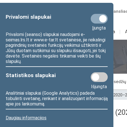
Numatomos transliac
Privalomi slapukai
Įjungta
Sudėtis
I
Veikla
I
Privalomi (seanso) slapukai naudojami e-
seimas.lrs.lt ir www.e-tar.lt svetainėse, jie reikalingi
pagrindinių svetainės funkcijų veikimui užtikrinti ir
Jūsų duotam sutikimui su slapuku išsaugoti, jei tokį
Seimo posėdžiai
davėte. Svetainės negalės tinkamai veikti be šių
slapukų.
Statistikos slapukai
Vykstantis posėdis
Posėdžiai
Posėdžių 
Išjungta
Analitiniai slapukai (Google Analytics) padeda
Pradžia
>
Seimo posėdžiai
>
Kadencijos
>
2020–2
tobulinti svetainę, renkant ir analizuojant informaciją
apie jos lankomumą.
Darbotvarkės klausimas (202
Daugiau informacijos