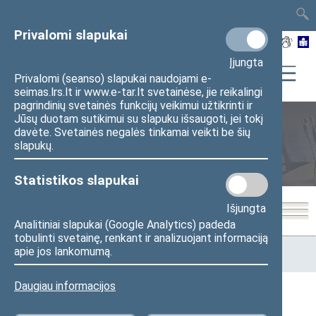
TAIS
TAR
LT
I
EN
Privalomi slapukai
Įjungta
Privalomi (seanso) slapukai naudojami e-
seimas.lrs.lt ir www.e-tar.lt svetainėse, jie reikalingi
pagrindinių svetainės funkcijų veikimui užtikrinti ir
Jūsų duotam sutikimui su slapuku išsaugoti, jei tokį
davėte. Svetainės negalės tinkamai veikti be šių
Seimo posėdžiai
slapukų.
Statistikos slapukai
Išjungta
Analitiniai slapukai (Google Analytics) padeda
tobulinti svetainę, renkant ir analizuojant informaciją
Pradžia
>
Seimo posėdžiai
>
Kadencijos
>
2016–2020 metų
apie jos lankomumą.
kadencija
>
6 eilinė
>
2019-05-16
Daugiau informacijos
2019-05-16 Seimo posėdžiuose