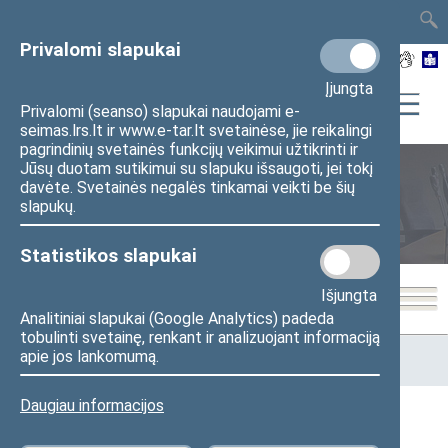
TAIS
TAR
LT
I
EN
Privalomi slapukai
Įjungta
Privalomi (seanso) slapukai naudojami e-
seimas.lrs.lt ir www.e-tar.lt svetainėse, jie reikalingi
pagrindinių svetainės funkcijų veikimui užtikrinti ir
Jūsų duotam sutikimui su slapuku išsaugoti, jei tokį
davėte. Svetainės negalės tinkamai veikti be šių
Seimo posėdžiai
slapukų.
Statistikos slapukai
Išjungta
Analitiniai slapukai (Google Analytics) padeda
tobulinti svetainę, renkant ir analizuojant informaciją
Pradžia
>
Seimo posėdžiai
>
Kadencijos
>
2016–2020 metų
apie jos lankomumą.
kadencija
>
8 neeilinė
>
2020-08-18
Daugiau informacijos
2020-08-18 Seimo posėdžiuose