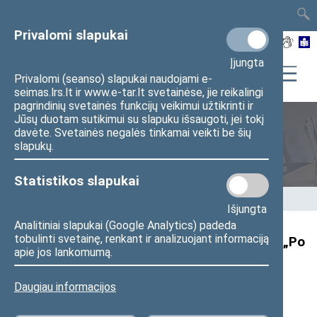
TAIS
TAR
LT
I
EN
Privalomi slapukai
Įjungta
Privalomi (seanso) slapukai naudojami e-
seimas.lrs.lt ir www.e-tar.lt svetainėse, jie reikalingi
pagrindinių svetainės funkcijų veikimui užtikrinti ir
Jūsų duotam sutikimui su slapuku išsaugoti, jei tokį
davėte. Svetainės negalės tinkamai veikti be šių
Seimo nariai
slapukų.
Statistikos slapukai
Pradžia
>
Seimo nariai
>
Pranešimai žiniasklaidai
Išjungta
Analitiniai slapukai (Google Analytics) padeda
tobulinti svetainę, renkant ir analizuojant informaciją
Seimo nario Roberto Šarknicko pranešimas: „Po
apie jos lankomumą.
Prezidento kalbos“
Daugiau informacijos
2023 m. birželio 22 d. pranešimas žiniasklaidai (
daugiau
naujienų
)