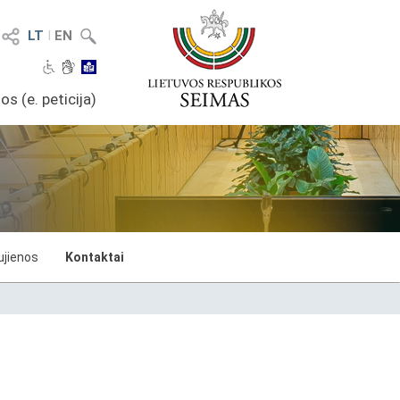
LT
I
EN
os (e. peticija)
ujienos
Kontaktai