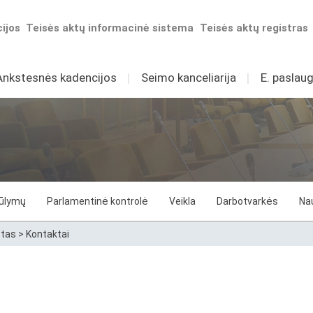
ijos
Teisės aktų informacinė sistema
Teisės aktų registras
Ankstesnės kadencijos
I
Seimo kanceliarija
I
E. paslaug
iūlymų
Parlamentinė kontrolė
Veikla
Darbotvarkės
Na
etas
>
Kontaktai