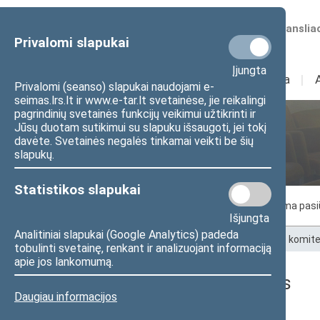
Numatomos transliac
Privalomi slapukai
Įjungta
Sudėtis
I
Veikla
I
Privalomi (seanso) slapukai naudojami e-
seimas.lrs.lt ir www.e-tar.lt svetainėse, jie reikalingi
pagrindinių svetainės funkcijų veikimui užtikrinti ir
Jūsų duotam sutikimui su slapuku išsaugoti, jei tokį
Kultūros komitetas
davėte. Svetainės negalės tinkamai veikti be šių
slapukų.
Statistikos slapukai
Komiteto nariai
Posėdžiai
Laukiama pas
Išjungta
Analitiniai slapukai (Google Analytics) padeda
Pradžia
>
Komitetai ir komisijos
>
Kultūros komit
tobulinti svetainę, renkant ir analizuojant informaciją
apie jos lankomumą.
Kultūros komiteto biuras
Daugiau informacijos
El. p.
kultkt@lrs.lt