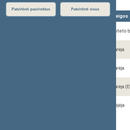
Funkcijos
Patvirtinti pasirinktus
Patvirtinti visus
Vardas, Pavardė
Pareigos
Rita
Komiteto b
VARANAUSKIENĖ
Milda
Patarėja
GURECKIENĖ
Agnė
Patarėja
JONAITIENĖ
Aušra
Patarėja (E
POCIENĖ
Danguolė
Padėjėja
ZABULĖNIENĖ