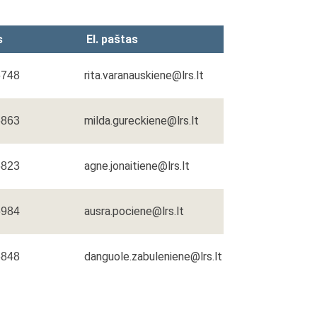
s
El. paštas
rita.varanauskiene@lrs.lt
6748
milda.gureckiene@lrs.lt
6863
agne.jonaitiene@lrs.lt
6823
ausra.pociene@lrs.lt
6984
danguole.zabuleniene@lrs.lt
6848