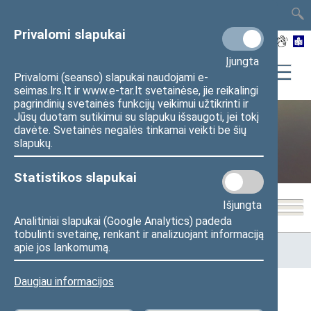
TAIS
TAR
LT
I
EN
Privalomi slapukai
Įjungta
Privalomi (seanso) slapukai naudojami e-
seimas.lrs.lt ir www.e-tar.lt svetainėse, jie reikalingi
pagrindinių svetainės funkcijų veikimui užtikrinti ir
Jūsų duotam sutikimui su slapuku išsaugoti, jei tokį
davėte. Svetainės negalės tinkamai veikti be šių
Visuomenei ir žiniasklaidai
slapukų.
Statistikos slapukai
Išjungta
Analitiniai slapukai (Google Analytics) padeda
tobulinti svetainę, renkant ir analizuojant informaciją
Pradžia
>
Visuomenei ir žiniasklaidai
>
Piliečių iniciatyvos ir
apie jos lankomumą.
asmenų aptarnavimas
>
Informacija apie laiškus
Daugiau informacijos
Informacija apie laiškus