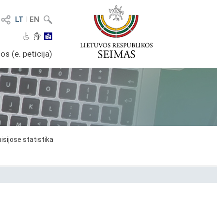
LT
I
EN
os (e. peticija)
sijose statistika