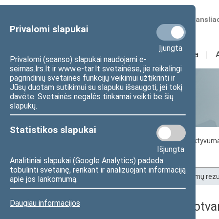
Numatomos transliac
Privalomi slapukai
Įjungta
Sudėtis
I
Veikla
I
Privalomi (seanso) slapukai naudojami e-
seimas.lrs.lt ir www.e-tar.lt svetainėse, jie reikalingi
pagrindinių svetainės funkcijų veikimui užtikrinti ir
Jūsų duotam sutikimui su slapuku išsaugoti, jei tokį
Statistika
davėte. Svetainės negalės tinkamai veikti be šių
slapukų.
Statistikos slapukai
Seimo darbo statistika
Seimo narių aktyvum
Išjungta
Seimo narių balsavimų rezultatai
Analitiniai slapukai (Google Analytics) padeda
tobulinti svetainę, renkant ir analizuojant informaciją
Pradžia
>
Statistika
>
Seimo narių balsavimų rezu
apie jos lankomumą.
Daugiau informacijos
2009-01-20 dienos darbotva