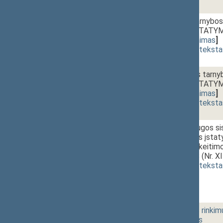
1 - 4b.
Valstybės tarnybos
pakeitimo ĮSTATY
86(3))
[
priėmimas
]
(
dokumento teksta
1 - 4c.
Diplomatinės tarnyb
pakeitimo ĮSTATY
87(3))
[
priėmimas
]
(
dokumento teksta
1 - 4d.
Krašto apsaugos si
karo tarnybos įstaty
straipsnių pakeit
PROJEKTAS (Nr. XI
(
dokumento teksta
32 Vakarinis posėdis
2 - 1.
15:00~15:15
Vyriausiosios rinkim
prisaikdinimas