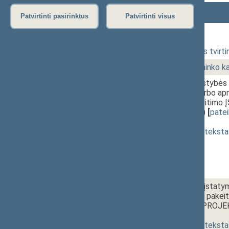
Numeris
Laikas
Klausimas
Patvirtinti pasirinktus
Patvirtinti visus
31 Rytinis posėdis
1 - 1.
11:00~11:10
Darbotvarkės tvirti
1 - 2.
11:10~11:20
Seimo Pirmininko k
1 - 3.
11:20~12:15
Laikinojo valstybės 
pareigūnų darbo ap
skirsnio pakeiti
(Nr. XIP-241)
[
pate
priėmimas
]
(
dokumento teksta
1 - 4a.
12:30~14:00
Vyriausybės įstatym
45 straipsnių pakei
ĮSTATYMO PROJEKT
[
priėmimas
]
(
dokumento teksta