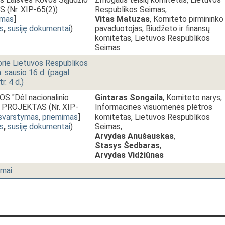
 (Nr. XIP-65(2))
Respublikos Seimas,
imas
]
Vitas Matuzas
, Komiteto pirmininko
s
,
susiję dokumentai
)
pavaduotojas, Biudžeto ir finansų
komitetas, Lietuvos Respublikos
Seimas
 prie Lietuvos Respublikos
 sausio 16 d. (pagal
. 4 d.)
 "Dėl nacionalinio
Gintaras Songaila
, Komiteto narys,
" PROJEKTAS (Nr. XIP-
Informacinės visuomenės plėtros
 svarstymas
,
priėmimas
]
komitetas, Lietuvos Respublikos
s
,
susiję dokumentai
)
Seimas,
Arvydas Anušauskas
,
Stasys Šedbaras
,
Arvydas Vidžiūnas
imai