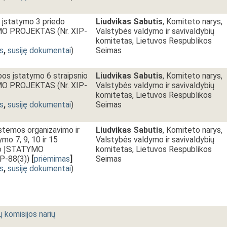
 įstatymo 3 priedo
Liudvikas Sabutis
, Komiteto narys,
MO PROJEKTAS (Nr. XIP-
Valstybės valdymo ir savivaldybių
komitetas, Lietuvos Respublikos
s
,
susiję dokumentai
)
Seimas
os įstatymo 6 straipsnio
Liudvikas Sabutis
, Komiteto narys,
MO PROJEKTAS (Nr. XIP-
Valstybės valdymo ir savivaldybių
komitetas, Lietuvos Respublikos
s
,
susiję dokumentai
)
Seimas
stemos organizavimo ir
Liudvikas Sabutis
, Komiteto narys,
mo 7, 9, 10 ir 15
Valstybės valdymo ir savivaldybių
imo ĮSTATYMO
komitetas, Lietuvos Respublikos
P-88(3))
[
priėmimas
]
Seimas
s
,
susiję dokumentai
)
ų komisijos narių