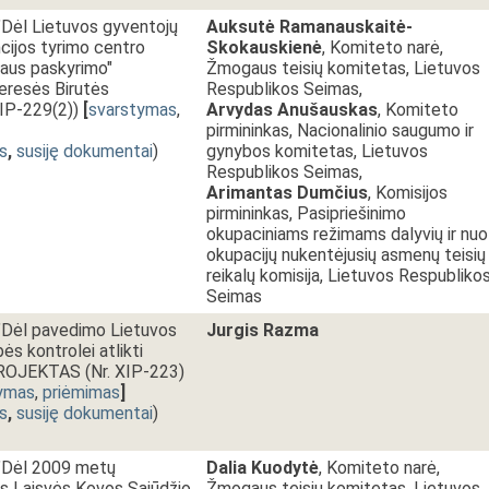
ėl Lietuvos gyventojų
Auksutė Ramanauskaitė-
ncijos tyrimo centro
Skokauskienė
, Komiteto narė,
riaus paskyrimo"
Žmogaus teisių komitetas, Lietuvos
resės Birutės
Respublikos Seimas,
XIP-229(2))
[
svarstymas
,
Arvydas Anušauskas
, Komiteto
pirmininkas, Nacionalinio saugumo ir
s
,
susiję dokumentai
)
gynybos komitetas, Lietuvos
Respublikos Seimas,
Arimantas Dumčius
, Komisijos
pirmininkas, Pasipriešinimo
okupaciniams režimams dalyvių ir nuo
okupacijų nukentėjusių asmenų teisių 
reikalų komisija, Lietuvos Respubliko
Seimas
Dėl pavedimo Lietuvos
Jurgis Razma
ės kontrolei atlikti
 PROJEKTAS (Nr. XIP-223)
ymas
,
priėmimas
]
s
,
susiję dokumentai
)
Dėl 2009 metų
Dalia Kuodytė
, Komiteto narė,
s Laisvės Kovos Sąjūdžio
Žmogaus teisių komitetas, Lietuvos