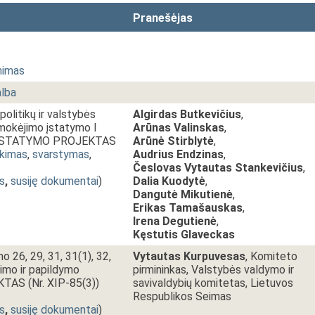
Pranešėjas
nimas
alba
politikų ir valstybės
Algirdas Butkevičius
,
mokėjimo įstatymo I
Arūnas Valinskas
,
mo ĮSTATYMO PROJEKTAS
Arūnė Stirblytė
,
ikimas
,
svarstymas
,
Audrius Endzinas
,
Česlovas Vytautas Stankevičius
,
s
,
susiję dokumentai
)
Dalia Kuodytė
,
Dangutė Mikutienė
,
Erikas Tamašauskas
,
Irena Degutienė
,
Kęstutis Glaveckas
o 26, 29, 31, 31(1), 32,
Vytautas Kurpuvesas
, Komiteto
timo ir papildymo
pirmininkas, Valstybės valdymo ir
AS (Nr. XIP-85(3))
savivaldybių komitetas, Lietuvos
Respublikos Seimas
s
,
susiję dokumentai
)