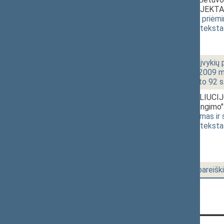
metais" PROJEKTAS
[
svarstymas
,
priėm
(
dokumento teksta
2 - 5.
17:00~17:30
Diskusija dėl įvykių
Seimo rūmų 2009 m.
Seimo statuto 92 str
2 - 6.
17:30~17:40
Seimo REZOLIUCIJOS
susitarimo rengimo
261)
[
pateikimas ir
(
dokumento teksta
2 - 7.
17:40~18:00
Seimo narių pareišk