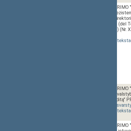
2 - 2.
15:15~15:40
Seimo NUTARIMO "D
genocido ir reziste
generalinio direkto
PROJEKTAS (dėl Te
Burauskaitės) (Nr. 
priėmimas
]
(
dokumento teksta
2 - 3.
15:40~16:10
Seimo NUTARIMO "
Respublikos valstyb
valstybinį auditą"
[
pateikimas
,
svarst
(
dokumento teksta
2 - 4.
16:10~16:40
Seimo NUTARIMO "
paskelbimo Lietuvo