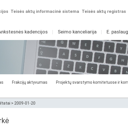
ijos
Teisės aktų informacinė sistema
Teisės aktų registras
Ankstesnės kadencijos
I
Seimo kanceliarija
I
E. paslaug
as
Frakcijų aktyvumas
Projektų svarstymo komitetuose ir komi
ltatai
>
2009-01-20
rkė