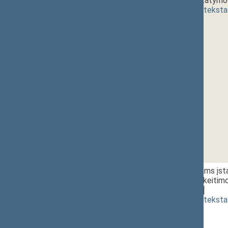
pakeitimo įstatymo 
(
dokumento teksta
1 - 4.
10:50~11:20
Išmokų vaikams įstat
straipsnių pakeitim
[
svarstymas
]
(
dokumento teksta