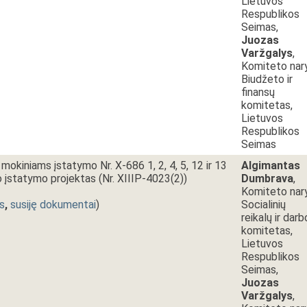
Lietuvos
Respublikos
Seimas,
Juozas
Varžgalys
,
Komiteto nar
Biudžeto ir
finansų
komitetas,
Lietuvos
Respublikos
Seimas
mokiniams įstatymo Nr. X-686 1, 2, 4, 5, 12 ir 13
Algimantas
o įstatymo projektas (Nr. XIIIP-4023(2))
Dumbrava
,
Komiteto nar
s
,
susiję dokumentai
)
Socialinių
reikalų ir darb
komitetas,
Lietuvos
Respublikos
Seimas,
Juozas
Varžgalys
,