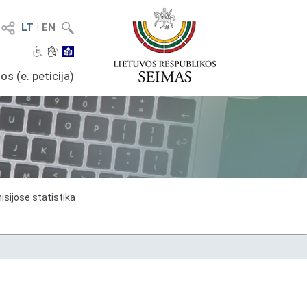
LT
I
EN
os (e. peticija)
sijose statistika