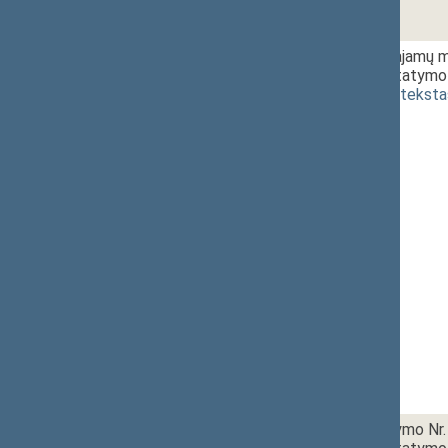
1 - 2. 2.
Gyventojų pajamų m
pakeitimo įstatymo 
(
dokumento teksta
1 - 3.
10:30~10:50
Akcizų įstatymo Nr. 