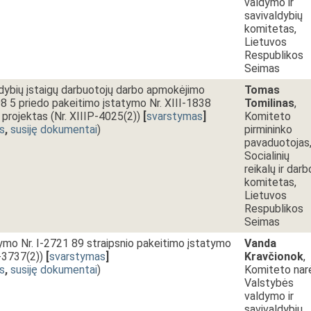
valdymo ir
savivaldybių
komitetas,
Lietuvos
Respublikos
Seimas
ldybių įstaigų darbuotojų darbo apmokėjimo
Tomas
98 5 priedo pakeitimo įstatymo Nr. XIII-1838
Tomilinas
,
projektas (Nr. XIIIP-4025(2))
[
svarstymas
]
Komiteto
s
,
susiję dokumentai
)
pirmininko
pavaduotojas
Socialinių
reikalų ir darb
komitetas,
Lietuvos
Respublikos
Seimas
ymo Nr. I-2721 89 straipsnio pakeitimo įstatymo
Vanda
P-3737(2))
[
svarstymas
]
Kravčionok
,
s
,
susiję dokumentai
)
Komiteto nar
Valstybės
valdymo ir
savivaldybių