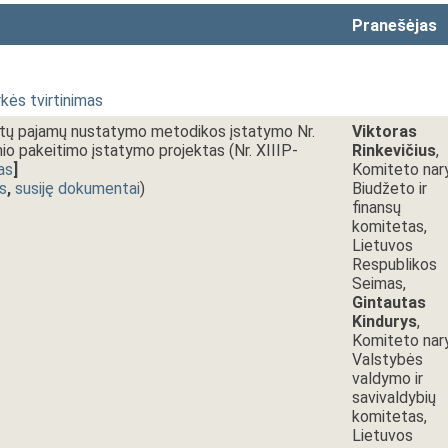
Pranešėjas
kės tvirtinimas
etų pajamų nustatymo metodikos įstatymo Nr.
Viktoras
nio pakeitimo įstatymo projektas (Nr. XIIIP-
Rinkevičius
,
as
]
Komiteto nar
s
,
susiję dokumentai
)
Biudžeto ir
finansų
komitetas,
Lietuvos
Respublikos
Seimas,
Gintautas
Kindurys
,
Komiteto nar
Valstybės
valdymo ir
savivaldybių
komitetas,
Lietuvos