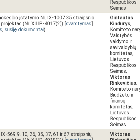
Respublikos
Seimas
okesčio įstatymo Nr. IX-1007 35 straipsnio
Gintautas
projektas (Nr. XIIIP-4017(2))
[
svarstymas
]
Kindurys
,
s
,
susiję dokumentai
)
Komiteto nar
Valstybės
valdymo ir
savivaldybių
komitetas,
Lietuvos
Respublikos
Seimas,
Viktoras
Rinkevičius
,
Komiteto nar
Biudžeto ir
finansų
komitetas,
Lietuvos
Respublikos
Seimas
IX-569 9, 10, 26, 35, 37, 61 ir 67 straipsnių
Viktoras