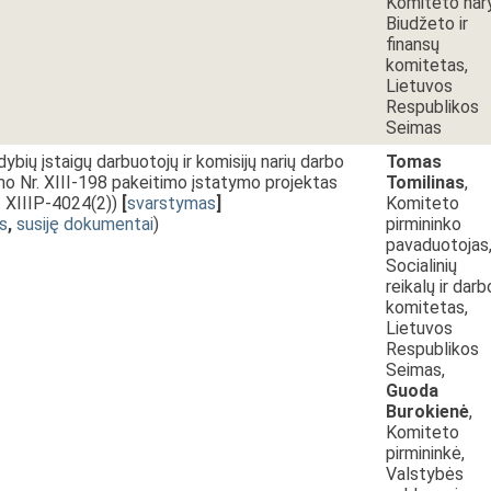
Komiteto nar
Biudžeto ir
finansų
komitetas,
Lietuvos
Respublikos
Seimas
dybių įstaigų darbuotojų ir komisijų narių darbo
Tomas
o Nr. XIII-198 pakeitimo įstatymo projektas
Tomilinas
,
r. XIIIP-4024(2))
[
svarstymas
]
Komiteto
s
,
susiję dokumentai
)
pirmininko
pavaduotojas
Socialinių
reikalų ir darb
komitetas,
Lietuvos
Respublikos
Seimas,
Guoda
Burokienė
,
Komiteto
pirmininkė,
Valstybės