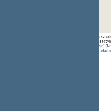
1 - 6. 1.
11:40~11:50
Valstybės ir savival
apmokėjimo įstatym
(nauja redakcija) (N
(
dokumento teksta