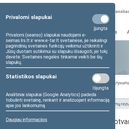
Numatomos transliac
Privalomi slapukai
Įjungta
Sudėtis
I
Veikla
I
Privalomi (seanso) slapukai naudojami e-
seimas.lrs.lt ir www.e-tar.lt svetainėse, jie reikalingi
pagrindinių svetainės funkcijų veikimui užtikrinti ir
Jūsų duotam sutikimui su slapuku išsaugoti, jei tokį
Statistika
davėte. Svetainės negalės tinkamai veikti be šių
slapukų.
Statistikos slapukai
Seimo darbo statistika
Seimo narių aktyvum
Išjungta
Seimo narių balsavimų rezultatai
Analitiniai slapukai (Google Analytics) padeda
tobulinti svetainę, renkant ir analizuojant informaciją
Pradžia
>
Statistika
>
Seimo narių balsavimų rezu
apie jos lankomumą.
Daugiau informacijos
2019-11-21 dienos darbotva