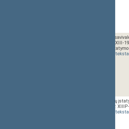
1 - 6. 2.
Valstybės ir saviva
įstatymo Nr. XIII-1
pakeitimo įstatymo 
(
dokumento teksta
1 - 7.
11:50~12:00
Seimo rinkimų įstat
projektas (Nr. XIII
(
dokumento teksta