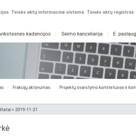
ijos
Teisės aktų informacinė sistema
Teisės aktų registras
Ankstesnės kadencijos
I
Seimo kanceliarija
I
E. paslaug
as
Frakcijų aktyvumas
Projektų svarstymo komitetuose ir komi
ltatai
>
2019-11-21
rkė