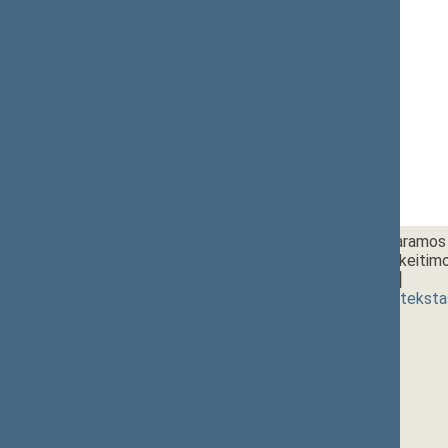
1 - 5.
11:20~11:40
Socialinės paramos 
straipsnių pakeitim
[
svarstymas
]
(
dokumento teksta