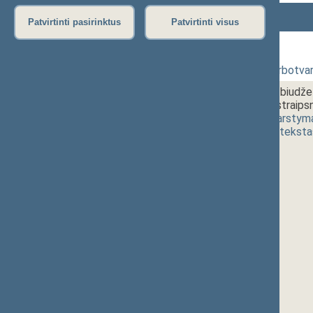
Numeris
Laikas
Klausimas
Patvirtinti pasirinktus
Patvirtinti visus
351 Rytinis posėdis
1 - 1.
10:00~10:10
Posėdžio darbotvar
1 - 2. 1.
10:10~10:30
Savivaldybių biudž
VIII-385 10 straips
4016(2))
[
svarstym
(
dokumento teksta