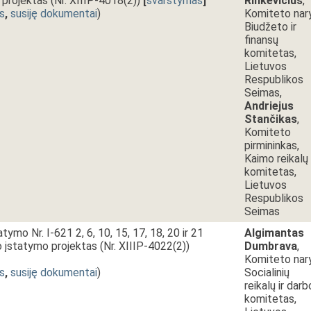
projektas (Nr. XIIIP-4018(2))
[
svarstymas
]
Rinkevičius
,
s
,
susiję dokumentai
)
Komiteto nar
Biudžeto ir
finansų
komitetas,
Lietuvos
Respublikos
Seimas,
Andriejus
Stančikas
,
Komiteto
pirmininkas,
Kaimo reikalų
komitetas,
Lietuvos
Respublikos
Seimas
ymo Nr. I-621 2, 6, 10, 15, 17, 18, 20 ir 21
Algimantas
o įstatymo projektas (Nr. XIIIP-4022(2))
Dumbrava
,
Komiteto nar
s
,
susiję dokumentai
)
Socialinių
reikalų ir darb
komitetas,