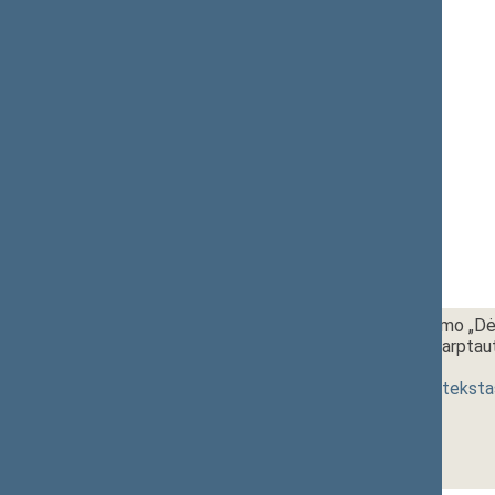
1 - 8.
12:00~12:15
Seimo nutarimo „Dėl
dalyvavimo tarptaut
[
pateikimas
]
(
dokumento teksta