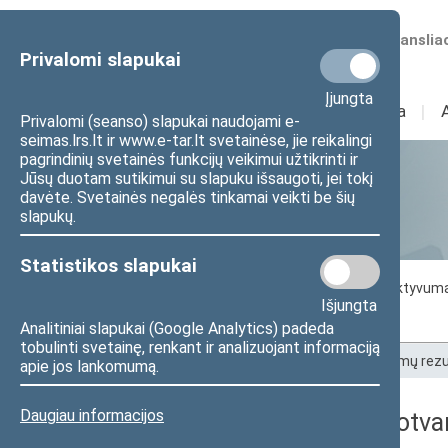
Numatomos transliac
Privalomi slapukai
Įjungta
Sudėtis
I
Veikla
I
Privalomi (seanso) slapukai naudojami e-
seimas.lrs.lt ir www.e-tar.lt svetainėse, jie reikalingi
pagrindinių svetainės funkcijų veikimui užtikrinti ir
Jūsų duotam sutikimui su slapuku išsaugoti, jei tokį
Statistika
davėte. Svetainės negalės tinkamai veikti be šių
slapukų.
Statistikos slapukai
Seimo darbo statistika
Seimo narių aktyvum
Išjungta
Seimo narių balsavimų rezultatai
Analitiniai slapukai (Google Analytics) padeda
tobulinti svetainę, renkant ir analizuojant informaciją
Pradžia
>
Statistika
>
Seimo narių balsavimų rezu
apie jos lankomumą.
Daugiau informacijos
2019-12-12 dienos darbotva