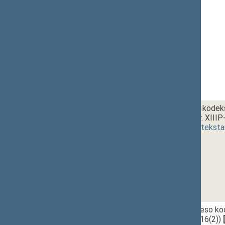
1 - 9. 2.
Baudžiamojo kodeks
projektas (Nr. XIII
(
dokumento teksta
1 - 9. 3.
Civilinio proceso k
(Nr. XIIIP-3216(2))