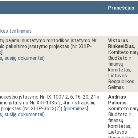
Pranešėjas
kės tvirtinimas
etų pajamų nustatymo metodikos įstatymo Nr.
Viktoras
nio pakeitimo įstatymo projektas (Nr. XIIIP-
Rinkevičius
,
s
]
Komiteto nary
s
,
susiję dokumentai
)
Biudžeto ir
finansų
komitetas,
Lietuvos
Respublikos
Seimas
kesčio įstatymo Nr. IX-1007 2, 6, 16, 20, 21 ir
Andrius
imo įstatymo Nr. XIII-1335 2, 4 ir 7 straipsnių
Palionis
,
projektas (Nr. XIIIP-3613(2))
[
priėmimas
]
Komiteto nary
s
,
susiję dokumentai
)
Biudžeto ir
finansų
komitetas,
Lietuvos
Respublikos