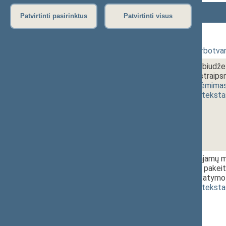
Numeris
Laikas
Klausimas
Patvirtinti pasirinktus
Patvirtinti visus
364 Rytinis posėdis
1 - 1.
10:00~10:10
Posėdžio darbotvar
1 - 2.
10:10~10:25
Savivaldybių biudž
VIII-385 10 straips
4016(2))
[
priėmima
(
dokumento teksta
1 - 3.
10:25~10:40
Gyventojų pajamų mo
27 straipsnių pakeit
pakeitimo įstatymo 
(
dokumento teksta