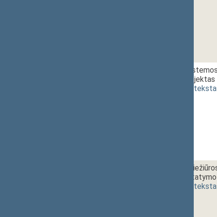
1 - 8. 2.
Sveikatos sistemos 
įstatymo projektas 
(
dokumento teksta
1 - 8. 3.
Sveikatos priežiūro
pakeitimo įstatymo 
(
dokumento teksta