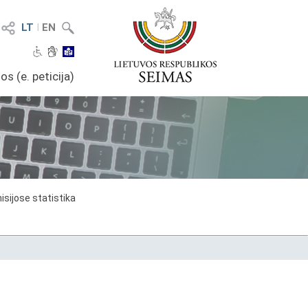
LT
I
EN
os (e. peticija)
sijose statistika