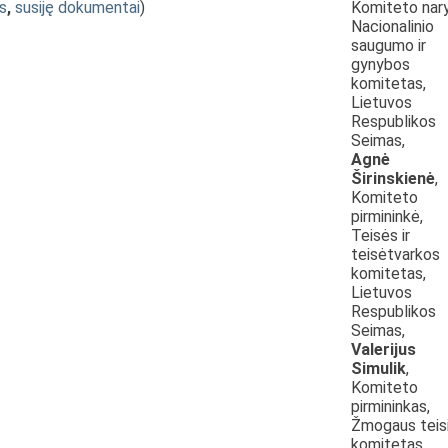
s
,
susiję dokumentai
)
Komiteto nary
Nacionalinio
saugumo ir
gynybos
komitetas,
Lietuvos
Respublikos
Seimas,
Agnė
Širinskienė
,
Komiteto
pirmininkė,
Teisės ir
teisėtvarkos
komitetas,
Lietuvos
Respublikos
Seimas,
Valerijus
Simulik
,
Komiteto
pirmininkas,
Žmogaus teis
komitetas,