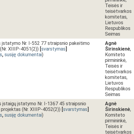
Teisės ir
teisėtvarkos
komitetas,
Lietuvos
Respublikos
Seimas
įstatymo Nr. I-552 77 straipsnio pakeitimo
Agnė
(Nr. XIIIP-4051(2))
[
svarstymas
]
Širinskienė
,
s
,
susiję dokumentai
)
Komiteto
pirmininkė,
Teisės ir
teisėtvarkos
komitetas,
Lietuvos
Respublikos
Seimas
s įstaigų įstatymo Nr. I-1367 45 straipsnio
Agnė
projektas (Nr. XIIIP-4052(2))
[
svarstymas
]
Širinskienė
,
s
,
susiję dokumentai
)
Komiteto
pirmininkė,
Teisės ir
teisėtvarkos