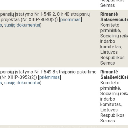
Seimas
pensijų įstatymo Nr. I-549 2, 8 ir 40 straipsnių
Rimantė
projektas (Nr. XIIIP-4040(2))
[
priėmimas
]
Šalaševičiūt
s
,
susiję dokumentai
)
Komiteto
pirmininkė,
Socialinių reik
ir darbo
komitetas,
Lietuvos
Respublikos
Seimas
 pensijų įstatymo Nr. I-549 8 straipsnio pakeitimo
Rimantė
(Nr. XIIIP-3952(2))
[
priėmimas
]
Šalaševičiūt
s
,
susiję dokumentai
)
Komiteto
pirmininkė,
Socialinių reik
ir darbo
komitetas,
Lietuvos
Respublikos
Seimas