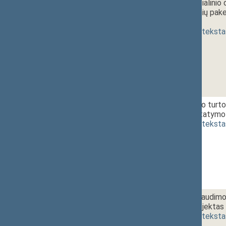
1 - 6.
11:05~11:15
Nedarbo socialinio 
ir 18 straipsnių pak
[
priėmimas
]
(
dokumento teksta
1 - 7.
11:15~11:35
Nekilnojamojo turto
pakeitimo įstatymo 
(
dokumento teksta
1 - 8. 1.
11:35~11:45
Sveikatos draudimo 
įstatymo projektas 
(
dokumento teksta