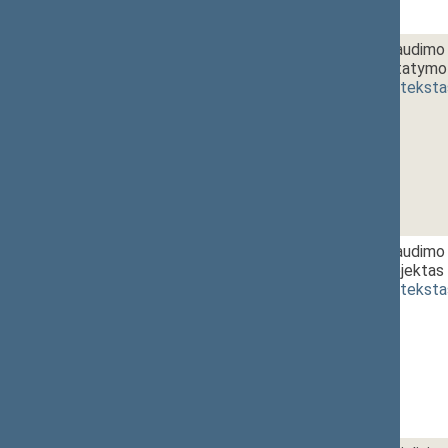
1 - 4.
10:40~10:50
Socialinio draudimo 
pakeitimo įstatymo 
(
dokumento teksta
1 - 5.
10:50~11:05
Socialinio draudimo
įstatymo projektas 
(
dokumento teksta