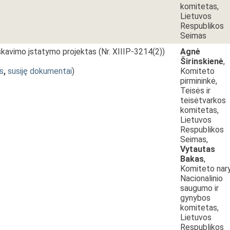
komitetas,
Lietuvos
Respublikos
Seimas
iskavimo įstatymo projektas (Nr. XIIIP-3214(2))
Agnė
Širinskienė
,
s
,
susiję dokumentai
)
Komiteto
pirmininkė,
Teisės ir
teisėtvarkos
komitetas,
Lietuvos
Respublikos
Seimas,
Vytautas
Bakas
,
Komiteto nary
Nacionalinio
saugumo ir
gynybos
komitetas,
Lietuvos
Respublikos