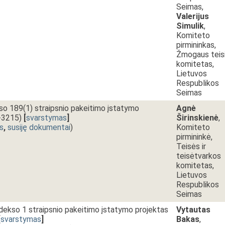
Seimas,
Valerijus
Simulik
,
Komiteto
pirmininkas,
Žmogaus teis
komitetas,
Lietuvos
Respublikos
Seimas
o 189(1) straipsnio pakeitimo įstatymo
Agnė
P-3215)
[
svarstymas
]
Širinskienė
,
s
,
susiję dokumentai
)
Komiteto
pirmininkė,
Teisės ir
teisėtvarkos
komitetas,
Lietuvos
Respublikos
Seimas
odekso 1 straipsnio pakeitimo įstatymo projektas
Vytautas
[
svarstymas
]
Bakas
,