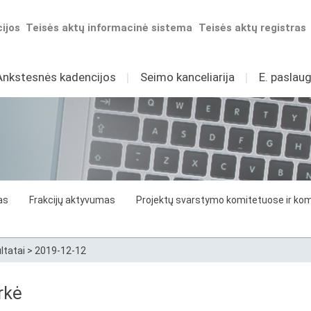
ijos
Teisės aktų informacinė sistema
Teisės aktų registras
Ankstesnės kadencijos
I
Seimo kanceliarija
I
E. paslaug
as
Frakcijų aktyvumas
Projektų svarstymo komitetuose ir komi
ltatai
>
2019-12-12
rkė