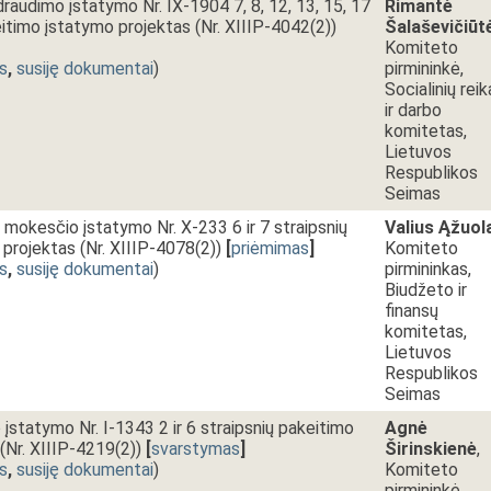
draudimo įstatymo Nr. IX-1904 7, 8, 12, 13, 15, 17
Rimantė
eitimo įstatymo projektas (Nr. XIIIP-4042(2))
Šalaševičiūt
Komiteto
s
,
susiję dokumentai
)
pirmininkė,
Socialinių reik
ir darbo
komitetas,
Lietuvos
Respublikos
Seimas
 mokesčio įstatymo Nr. X-233 6 ir 7 straipsnių
Valius Ąžuol
projektas (Nr. XIIIP-4078(2))
[
priėmimas
]
Komiteto
s
,
susiję dokumentai
)
pirmininkas,
Biudžeto ir
finansų
komitetas,
Lietuvos
Respublikos
Seimas
įstatymo Nr. I-1343 2 ir 6 straipsnių pakeitimo
Agnė
(Nr. XIIIP-4219(2))
[
svarstymas
]
Širinskienė
,
s
,
susiję dokumentai
)
Komiteto
pirmininkė,