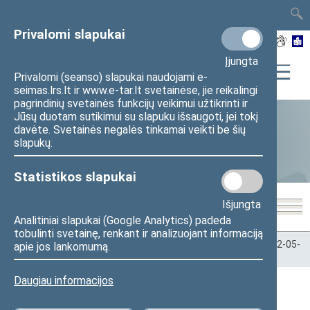
TAIS
TAR
LT
I
EN
Privalomi slapukai
Įjungta
Privalomi (seanso) slapukai naudojami e-
seimas.lrs.lt ir www.e-tar.lt svetainėse, jie reikalingi
pagrindinių svetainės funkcijų veikimui užtikrinti ir
Jūsų duotam sutikimui su slapuku išsaugoti, jei tokį
davėte. Svetainės negalės tinkamai veikti be šių
Statistika
slapukų.
Statistikos slapukai
Išjungta
Analitiniai slapukai (Google Analytics) padeda
tobulinti svetainę, renkant ir analizuojant informaciją
Pradžia
>
Statistika
>
Seimo narių balsavimų rezultatai
>
2022-05-
apie jos lankomumą.
26
Daugiau informacijos
2022-05-26 dienos darbotvarkė