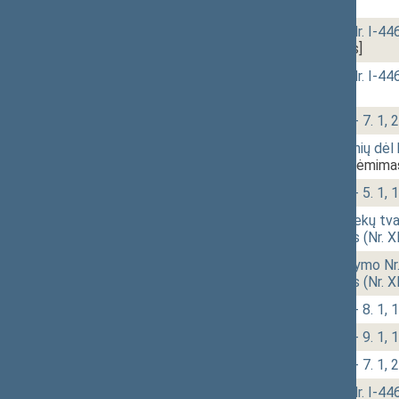
188)
[Svarstymas]
10:53
r - 2.
Žemės įstatymo Nr. I-446 
5119)
[Svarstymas]
10:54
r - 3.
Žemės įstatymo Nr. I-446
[Svarstymas]
10:56
2 - 7.
Klausimų grupė: 2 - 7. 1, 2 
11:06
1 - 10.
Ribojamųjų priemonių dėl 
XIVP-2496(2))
[Priėmima
11:59
1 - 5.
Klausimų grupė: 1 - 5. 1, 1
12:02
1 - 6.
Radioaktyviųjų atliekų tv
įstatymo projektas (Nr. 
12:03
1 - 7.
Metrologijos įstatymo Nr. 
įstatymo projektas (Nr. 
12:04
1 - 8.
Klausimų grupė: 1 - 8. 1, 1
12:05
1 - 9.
Klausimų grupė: 1 - 9. 1, 1
12:10
2 - 7.
Klausimų grupė: 2 - 7. 1, 2 
12:12
r - 1.
Žemės įstatymo Nr. I-446