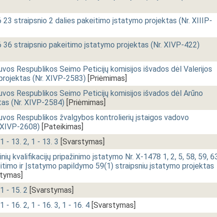
23 straipsnio 2 dalies pakeitimo įstatymo projektas (Nr. XIIIP-
 36 straipsnio pakeitimo įstatymo projektas (Nr. XIVP-422)
vos Respublikos Seimo Peticijų komisijos išvados dėl Valerijos
 projektas (Nr. XIVP-2583)
[Priėmimas]
uvos Respublikos Seimo Peticijų komisijos išvados dėl Arūno
tas (Nr. XIVP-2584)
[Priėmimas]
uvos Respublikos žvalgybos kontrolierių įstaigos vadovo
. XIVP-2608)
[Pateikimas]
1 - 13. 2, 1 - 13. 3
[Svarstymas]
ų kvalifikacijų pripažinimo įstatymo Nr. X-1478 1, 2, 5, 58, 59, 6
keitimo ir Įstatymo papildymo 59(1) straipsniu įstatymo projektas
tymas]
1 - 15. 2
[Svarstymas]
 - 16. 2, 1 - 16. 3, 1 - 16. 4
[Svarstymas]