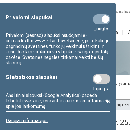
Numatomos transliac
Privalomi slapukai
Įjungta
Sudėtis
I
Veikla
I
Privalomi (seanso) slapukai naudojami e-
seimas.lrs.lt ir www.e-tar.lt svetainėse, jie reikalingi
pagrindinių svetainės funkcijų veikimui užtikrinti ir
Jūsų duotam sutikimui su slapuku išsaugoti, jei tokį
Statistika
davėte. Svetainės negalės tinkamai veikti be šių
slapukų.
Statistikos slapukai
Seimo darbo statistika
Seimo narių aktyvum
Išjungta
Seimo narių balsavimų rezultatai
Analitiniai slapukai (Google Analytics) padeda
tobulinti svetainę, renkant ir analizuojant informaciją
Pradžia
>
Statistika
>
Seimo narių balsavimų rezu
apie jos lankomumą.
Daugiau informacijos
Seimo rytinis posėdis Nr. 2