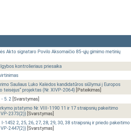
s Akto signataro Povilo Aksomaičio 85-ųjų gimimo metinių
gybos kontrolieriaus priesaika
irtinimas
arimo Sauliaus Luko Kalėdos kandidatūros siūlymui į Europos
 teisėjus“ projektas (Nr. XIVP-2064)
[Pateikimas]
 - 5. 2
[Svarstymas]
arkymo įstatymo Nr. VIII-1190 11 ir 17 straipsnių pakeitimo
XIVP-2373(2))
[Svarstymas]
I-1452 2, 25, 26, 27, 28, 29, 30, 38 straipsnių ir priedo pakeitimo
XIVP-2447(2))
[Svarstymas]