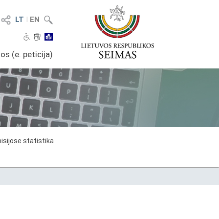
LT
I
EN
os (e. peticija)
sijose statistika