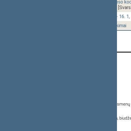
12:50
1 - 16. 3.
Baudžiamojo proceso kode
(Nr. XIIIP-4858(3))
[Svars
12:52
1 - 16.
Klausimų grupė: 1 - 16. 1, 1
13:00
1 - 18.
Seimo narių pareiškimai
KONTAKTAI:
Gedimino pr. 53, 01109 Vilnius,
Lietuva
(0 5) 239 6060
El. p.
priim@lrs.lt
Duomenys kaupiami ir saugomi Juridinių asmenų 
kodas 188605295
© Lietuvos Respublikos Seimo kanceliarija, biudže