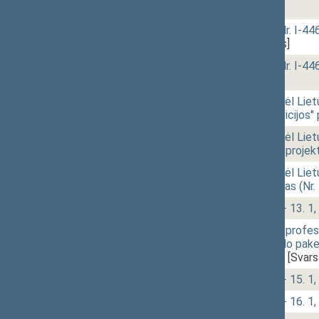
188)
[Svarstymas]
12:12
r - 2.
Žemės įstatymo Nr. I-446 
5119)
[Svarstymas]
12:13
r - 3.
Žemės įstatymo Nr. I-446
[Svarstymas]
12:14
r - 4.
Seimo nutarimo "Dėl Lietu
Malijauskienės peticijos"
12:15
r - 5.
Seimo nutarimo "Dėl Liet
Sodonio peticijos" projek
12:17
1 - 12.
Seimo nutarimo „Dėl Liet
paskyrimo“ projektas (Nr
12:29
1 - 13.
Klausimų grupė: 1 - 13. 1, 
12:30
1 - 14.
Reglamentuojamų profesini
straipsnių ir 6 priedo pa
(Nr. XIVP-2392(2))
[Svars
12:31
1 - 15.
Klausimų grupė: 1 - 15. 1, 
12:34
1 - 16.
Klausimų grupė: 1 - 16. 1, 1