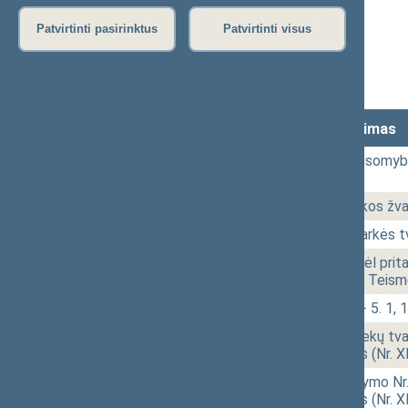
Protokolas
Patvirtinti pasirinktus
Patvirtinti visus
Stenograma
Vaizdo įrašas
Lankomumas
Laikas
Numeris
Svarstytas klausimas
10:00
1 - 1.
Lietuvos Nepriklausomybė
paminėjimas
10:26
1 - 2.
Lietuvos Respublikos žval
10:29
1 - 3.
Posėdžio darbotvarkės tv
10:29
1 - 4.
Seimo nutarimo „Dėl prit
Sąjungos Bendrojo Teismo
10:33
1 - 5.
Klausimų grupė: 1 - 5. 1, 1
10:35
1 - 6.
Radioaktyviųjų atliekų tv
įstatymo projektas (Nr. 
10:36
1 - 7.
Metrologijos įstatymo Nr. 
įstatymo projektas (Nr. 