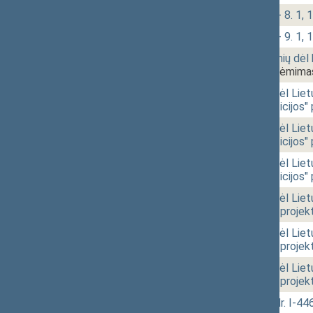
10:37
1 - 8.
Klausimų grupė: 1 - 8. 1, 1
10:45
1 - 9.
Klausimų grupė: 1 - 9. 1, 1
10:46
1 - 10.
Ribojamųjų priemonių dėl 
XIVP-2496(2))
[Priėmima
10:47
r - 4.
Seimo nutarimo "Dėl Lietu
Malijauskienės peticijos"
10:50
r - 4.
Seimo nutarimo "Dėl Lietu
Malijauskienės peticijos"
10:50
r - 4.
Seimo nutarimo "Dėl Lietu
Malijauskienės peticijos"
10:50
r - 5.
Seimo nutarimo "Dėl Liet
Sodonio peticijos" projek
10:52
r - 5.
Seimo nutarimo "Dėl Liet
Sodonio peticijos" projek
10:52
r - 5.
Seimo nutarimo "Dėl Liet
Sodonio peticijos" projek
10:52
r - 1.
Žemės įstatymo Nr. I-446