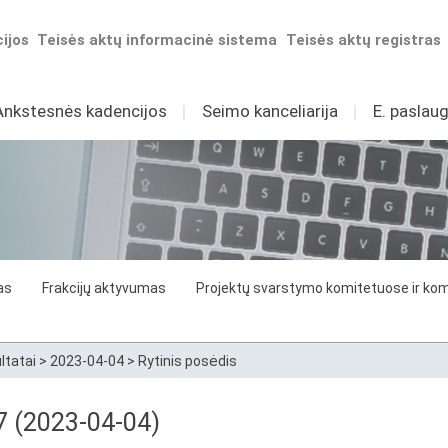
ijos
Teisės aktų informacinė sistema
Teisės aktų registras
Ankstesnės kadencijos
I
Seimo kanceliarija
I
E. paslaug
as
Frakcijų aktyvumas
Projektų svarstymo komitetuose ir komi
ltatai
>
2023-04-04
>
Rytinis posėdis
57 (2023-04-04)