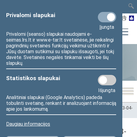
TAIS
TAR
LT
I
EN
Privalomi slapukai
Įjungta
Privalomi (seanso) slapukai naudojami e-
seimas.lrs.lt ir www.e-tar.lt svetainėse, jie reikalingi
pagrindinių svetainės funkcijų veikimui užtikrinti ir
Jūsų duotam sutikimui su slapuku išsaugoti, jei tokį
davėte. Svetainės negalės tinkamai veikti be šių
Statistika
slapukų.
Statistikos slapukai
Išjungta
Analitiniai slapukai (Google Analytics) padeda
tobulinti svetainę, renkant ir analizuojant informaciją
Pradžia
>
Statistika
>
Seimo narių balsavimų rezultatai
>
2023-04-
apie jos lankomumą.
27
>
Rytinis posėdis
Daugiau informacijos
Seimo rytinis posėdis Nr. 266 (2023-