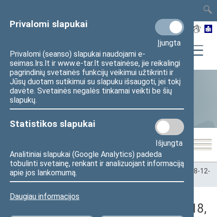
TAIS
TAR
LT
I
EN
Privalomi slapukai
Įjungta
Privalomi (seanso) slapukai naudojami e-
seimas.lrs.lt ir www.e-tar.lt svetainėse, jie reikalingi
pagrindinių svetainės funkcijų veikimui užtikrinti ir
Jūsų duotam sutikimui su slapuku išsaugoti, jei tokį
davėte. Svetainės negalės tinkamai veikti be šių
Statistika
slapukų.
Statistikos slapukai
Išjungta
Analitiniai slapukai (Google Analytics) padeda
tobulinti svetainę, renkant ir analizuojant informaciją
Pradžia
>
Statistika
>
Seimo narių balsavimų rezultatai
>
2018-12-
apie jos lankomumą.
18
>
Vakarinis posėdis
Daugiau informacijos
Darbotvarkės klausimas (2018-12-18,