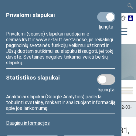
TAIS
TAR
LT
I
EN
Privalomi slapukai
Įjungta
Privalomi (seanso) slapukai naudojami e-
seimas.lrs.lt ir www.e-tar.lt svetainėse, jie reikalingi
pagrindinių svetainės funkcijų veikimui užtikrinti ir
Jūsų duotam sutikimui su slapuku išsaugoti, jei tokį
davėte. Svetainės negalės tinkamai veikti be šių
Statistika
slapukų.
Statistikos slapukai
Išjungta
Analitiniai slapukai (Google Analytics) padeda
tobulinti svetainę, renkant ir analizuojant informaciją
Pradžia
>
Statistika
>
Seimo narių balsavimų rezultatai
>
2022-03-
apie jos lankomumą.
31
>
Vakarinis posėdis
Daugiau informacijos
Darbotvarkės klausimas (2022-03-31,