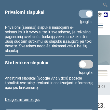
TAIS
TAR
LT
I
EN
Privalomi slapukai
Įjungta
Privalomi (seanso) slapukai naudojami e-
seimas.lrs.lt ir www.e-tar.lt svetainėse, jie reikalingi
pagrindinių svetainės funkcijų veikimui užtikrinti ir
Jūsų duotam sutikimui su slapuku išsaugoti, jei tokį
davėte. Svetainės negalės tinkamai veikti be šių
Statistika
slapukų.
Statistikos slapukai
Išjungta
Analitiniai slapukai (Google Analytics) padeda
tobulinti svetainę, renkant ir analizuojant informaciją
Pradžia
>
Statistika
>
Seimo narių balsavimų rezultatai
>
2023-05-
apie jos lankomumą.
23
>
Vakarinis posėdis
Daugiau informacijos
Darbotvarkės klausimas (2023-05-23,