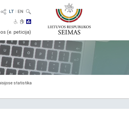
LT
I
EN
os (e. peticija)
sijose statistika