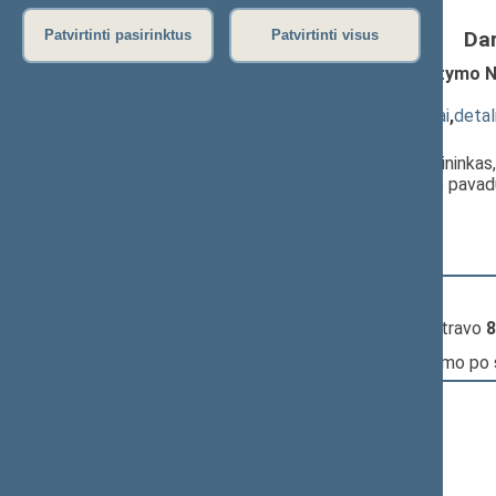
Da
Patvirtinti pasirinktus
Patvirtinti visus
Nekilnojamojo turto mokesčio įstatymo Nr.
2826(3))
; svarstymas
(
dokumento tekstas
,
susiję dokumentai
,
detal
Pranešėjas(-ai):
Virginijus Sinkevičius
, Komiteto pirmininka
Andrius Palionis
, Komiteto pirmininko pavad
Seimas
13:33:49
Kalbėjo
Andrius Palionis
13:34:35
Įvyko
registracija
(užsiregistravo
8
13:34:35
Įvyko
balsavimas
dėl pritarimo po