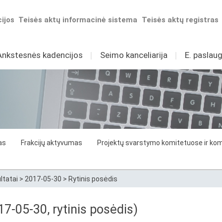
ijos
Teisės aktų informacinė sistema
Teisės aktų registras
Ankstesnės kadencijos
I
Seimo kanceliarija
I
E. paslaug
as
Frakcijų aktyvumas
Projektų svarstymo komitetuose ir komi
ltatai
>
2017-05-30
>
Rytinis posėdis
7-05-30, rytinis posėdis)