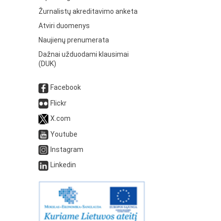
Žurnalistų akreditavimo anketa
Atviri duomenys
Naujienų prenumerata
Dažnai užduodami klausimai
(DUK)
Facebook
Flickr
X.com
Youtube
Instagram
Linkedin