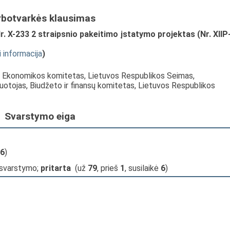
rbotvarkės klausimas
 X-233 2 straipsnio pakeitimo įstatymo projektas (Nr. XIIP
i informacija
)
s, Ekonomikos komitetas, Lietuvos Respublikos Seimas,
uotojas, Biudžeto ir finansų komitetas, Lietuvos Respublikos
Svarstymo eiga
6
)
 svarstymo;
pritarta
(už
79
, prieš
1
, susilaikė
6
)