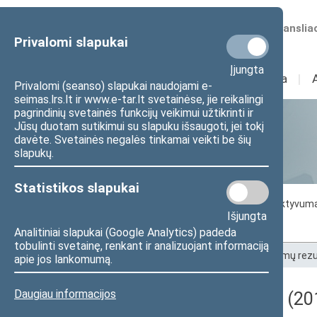
Numatomos transliac
Privalomi slapukai
Įjungta
Sudėtis
I
Veikla
I
Privalomi (seanso) slapukai naudojami e-
seimas.lrs.lt ir www.e-tar.lt svetainėse, jie reikalingi
pagrindinių svetainės funkcijų veikimui užtikrinti ir
Jūsų duotam sutikimui su slapuku išsaugoti, jei tokį
Statistika
davėte. Svetainės negalės tinkamai veikti be šių
slapukų.
Statistikos slapukai
Seimo darbo statistika
Seimo narių aktyvum
Išjungta
Seimo narių balsavimų rezultatai
Analitiniai slapukai (Google Analytics) padeda
tobulinti svetainę, renkant ir analizuojant informaciją
Pradžia
>
Statistika
>
Seimo narių balsavimų rezu
apie jos lankomumą.
Daugiau informacijos
Darbotvarkės klausimas (201