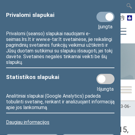
TAIS
TAR
LT
I
EN
Privalomi slapukai
Įjungta
Privalomi (seanso) slapukai naudojami e-
seimas.lrs.lt ir www.e-tar.lt svetainėse, jie reikalingi
pagrindinių svetainės funkcijų veikimui užtikrinti ir
Jūsų duotam sutikimui su slapuku išsaugoti, jei tokį
davėte. Svetainės negalės tinkamai veikti be šių
Statistika
slapukų.
Statistikos slapukai
Išjungta
Analitiniai slapukai (Google Analytics) padeda
tobulinti svetainę, renkant ir analizuojant informaciją
Pradžia
>
Statistika
>
Seimo narių balsavimų rezultatai
>
2023-06-
apie jos lankomumą.
15
>
Rytinis posėdis
Daugiau informacijos
Darbotvarkės klausimas (2023-06-15,