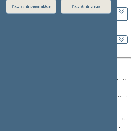
Pasirinkite kadenciją:
Patvirtinti pasirinktus
Patvirtinti visus
2020–2024 metų kadencija
Pasirinkite sesiją:
KONTAKTAI:
TIESIOGINĖ PRIEIGA:
PASLAUGOS:
Gedimino pr. 53,
Teisės aktų registras
Asmenų aptarnavimas
01109 Vilnius, Lietuva
Teisės aktų, projektų ir
E. paslaugos
(0 5) 239 6060
susijusių dokumentų
Žurnalistų akreditavimo
El. p.
priim@lrs.lt
paieška
anketa
Duomenys kaupiami ir
Naujausi įregistruoti teisės
Atviri duomenys
saugomi Juridinių
aktų projektai
asmenų registre, kodas
Naujienų prenumerata
Naujausi įsigalioję
188605295
įstatymai
Dažnai užduodami