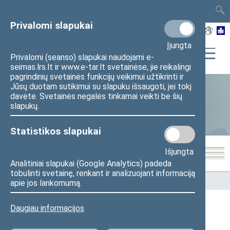
TAIS
TAR
LT
I
EN
Privalomi slapukai
Įjungta
Privalomi (seanso) slapukai naudojami e-
seimas.lrs.lt ir www.e-tar.lt svetainėse, jie reikalingi
pagrindinių svetainės funkcijų veikimui užtikrinti ir
Jūsų duotam sutikimui su slapuku išsaugoti, jei tokį
davėte. Svetainės negalės tinkamai veikti be šių
Statistika
slapukų.
Statistikos slapukai
Išjungta
Analitiniai slapukai (Google Analytics) padeda
tobulinti svetainę, renkant ir analizuojant informaciją
Pradžia
>
Statistika
>
Seimo narių balsavimų rezultatai
apie jos lankomumą.
Daugiau informacijos
Seimo narių balsavimų rezultatai