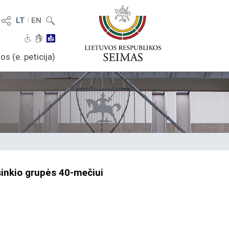
LT
I
EN
os (e. peticija)
sinkio grupės 40-mečiui