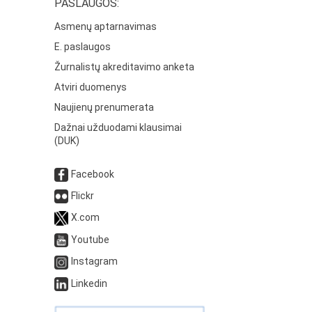
PASLAUGOS:
Asmenų aptarnavimas
E. paslaugos
Žurnalistų akreditavimo anketa
Atviri duomenys
Naujienų prenumerata
Dažnai užduodami klausimai
(DUK)
Facebook
Flickr
X.com
Youtube
Instagram
Linkedin