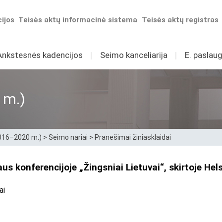
ijos
Teisės aktų informacinė sistema
Teisės aktų registras
Ankstesnės kadencijos
I
Seimo kanceliarija
I
E. paslaug
 m.)
2016–2020 m.)
>
Seimo nariai
>
Pranešimai žiniasklaidai
 konferencijoje „Žingsniai Lietuvai“, skirtoje Hel
ai