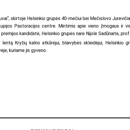
etuvai“, skirtoje Helsinkio grupės 40-mečiui bei Mečislovo Jurevič
kupijos Pastoracijos centre. Mintimis apie vieno žmogaus ir vis
remijos kandidatė, Helsinkio grupės narė Nijolė Sadūnaitė, prof. h
entą Kryžių kalno atkūrėjui, blaivybės skleidėjui, Helsinkio gr
ėje, kuriame jis gyveno.