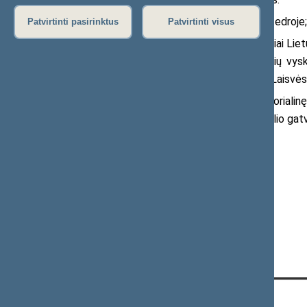
10 val. dalyvaus Šv. Mišiose Šiaulių Katedroje;
Patvirtinti pasirinktus
Patvirtinti visus
11 val. dalyvaus konferencijoje „Žingsniai Li
ir valstybės laisvę, paminėjimui Šiaulių vys
vyskupas Eugenijus Bartulis, Lietuvos Laisvės p
12.15 val. dalyvaus atidengiant memorialinę l
Mečislovui Jurevičiui prie namo Spindulio gatv
Seimo nario Stasio Tumėno padėjėja
Rasa Praninskienė
El.p.
rasa.praninskiene@lrs.lt