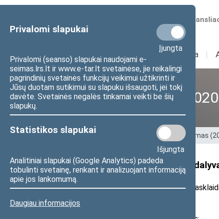
Numatomos transliac
Privalomi slapukai
Įjungta
Sudėtis
I
Veikla
I
Privalomi (seanso) slapukai naudojami e-
seimas.lrs.lt ir www.e-tar.lt svetainėse, jie reikalingi
pagrindinių svetainės funkcijų veikimui užtikrinti ir
Jūsų duotam sutikimui su slapuku išsaugoti, jei tokį
XII Seimas (2016–2020
davėte. Svetainės negalės tinkamai veikti be šių
slapukų.
Statistikos slapukai
Pradžia
>
Ankstesnės kadencijos
>
XII Seimas (
Išjungta
Analitiniai slapukai (Google Analytics) padeda
Seimo narys Stasys Tumėnas dalyvaus
tobulinti svetainę, renkant ir analizuojant informaciją
apie jos lankomumą.
2016 m. gruodžio 15 d. pranešimas žiniasklaid
Daugiau informacijos
Gruodžio 17 d. Seimo narys S. Tumėnas: