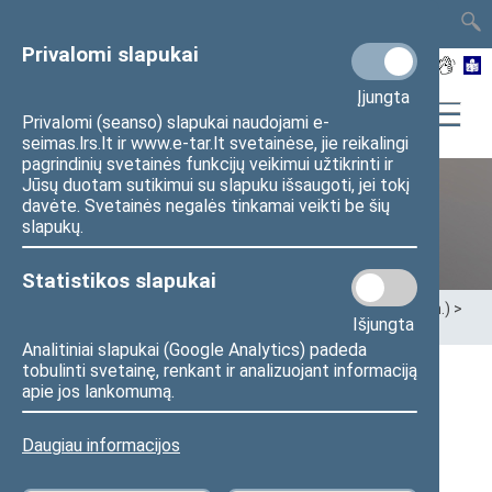
TAIS
TAR
LT
I
EN
Privalomi slapukai
Įjungta
Privalomi (seanso) slapukai naudojami e-
seimas.lrs.lt ir www.e-tar.lt svetainėse, jie reikalingi
pagrindinių svetainės funkcijų veikimui užtikrinti ir
Jūsų duotam sutikimui su slapuku išsaugoti, jei tokį
davėte. Svetainės negalės tinkamai veikti be šių
XII Seimas (2016–2020 m.)
slapukų.
Statistikos slapukai
Pradžia
>
Ankstesnės kadencijos
>
XII Seimas (2016–2020 m.)
>
Išjungta
Seimo nariai
>
Pranešimai žiniasklaidai
Analitiniai slapukai (Google Analytics) padeda
tobulinti svetainę, renkant ir analizuojant informaciją
Seimo narys D. Kepenis lankysis Klaipėdoje
apie jos lankomumą.
2017 m. vasario 2 d. pranešimas žiniasklaidai
Daugiau informacijos