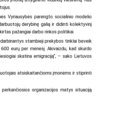
tojus.
nės Vyriausybės parengto socialinio modelio
rbuotojų derybinę galią ir didinti kolektyvinį
tas pažangiai darbo rinkos politikai.
įdarbinantys stambieji prekybos tinklai beveik
net 600 eurų per mėnesį. Akivaizdu, kad skurdo
iesiogiai skatina emigraciją“, – sako Lietuvos
buotojais atsiskaitančioms įmonėms ir stiprinti
, perkančiosios organizacijos matys situaciją