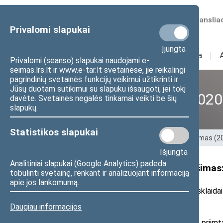
Numatomos transliac
Privalomi slapukai
Įjungta
Sudėtis
I
Veikla
I
Privalomi (seanso) slapukai naudojami e-
seimas.lrs.lt ir www.e-tar.lt svetainėse, jie reikalingi
pagrindinių svetainės funkcijų veikimui užtikrinti ir
Jūsų duotam sutikimui su slapuku išsaugoti, jei tokį
XII Seimas (2016–2020
davėte. Svetainės negalės tinkamai veikti be šių
slapukų.
Statistikos slapukai
Pradžia
>
Ankstesnės kadencijos
>
XII Seimas (
Išjungta
Analitiniai slapukai (Google Analytics) padeda
Seimo nario T. Tomilino pranešimas:
tobulinti svetainę, renkant ir analizuojant informaciją
apie jos lankomumą.
2017 m. vasario 28 d. pranešimas žiniasklaidai
Daugiau informacijos
Sausio mėnesį įsigaliojus Seimo priimt