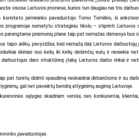
tis visose Lietuvos įmonėse, kurios turi daugiau nei tris darbuo
bo komiteto pirmininko pavaduotojo Tomo Tomilino, ši ankstes
 programoje numatytu strateginiu tikslu – stiprinti Lietuvos da
ės parengtame priemonių plane taip pat nemažas dėmesys bus skir
ktus tapo aišku, pavyzdžiui, kad nemažą dalį Lietuvos darbuotojų 
durkiai skiriasi nuo kelių iki kelių dešimčių eurų ir nesiekia 
 darbuotojus daro struktūrinę įtaką Lietuvos darbo rinkai ir net
aip pat turėtų didinti spaudimą neskaidriai dirbančioms ir su dar
tlyginimų, gal net paveiktų bendrą atlyginimų augimą Lietuvoje.
urencines sąlygas skaidriam verslui, nes konkurentai, klientai
irmininko pavaduotojas