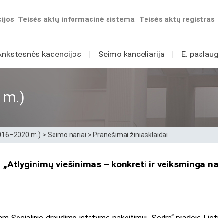
ijos
Teisės aktų informacinė sistema
Teisės aktų registras
Ankstesnės kadencijos
I
Seimo kanceliarija
I
E. paslaug
 m.)
2016–2020 m.)
>
Seimo nariai
>
Pranešimai žiniasklaidai
 „Atlyginimų viešinimas – konkreti ir veiksminga n
am Socialinio draudimo įstatymo pakeitimui „Sodra“ pradėjo Lietu