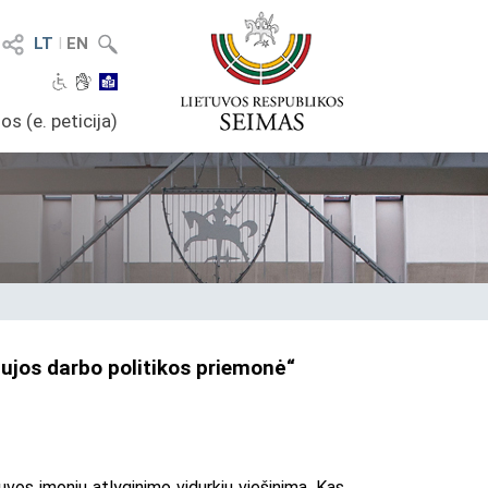
LT
I
EN
os (e. peticija)
aujos darbo politikos priemonė“
vos įmonių atlyginimo vidurkių viešinimą. Kas