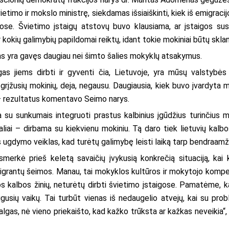
vietimo ir mokslo ministrę, siekdamas išsiaiškinti, kiek iš emigracijo
. Švietimo įstaigų atstovų buvo klausiama, ar įstaigos susid
kokių galimybių papildomai reiktų, idant tokie mokiniai būtų skla
s yra gavęs daugiau nei šimto šalies mokyklų atsakymus.
lygas jiems dirbti ir gyventi čia, Lietuvoje, yra mūsų valstybės
rįžusių mokinių, deja, negausu. Daugiausia, kiek buvo įvardyta mok
, – rezultatus komentavo Seimo narys.
 su sunkumais integruoti prastus kalbinius įgūdžius turinčius mo
iai – dirbama su kiekvienu mokiniu. Tą daro tiek lietuvių kalbos
s ugdymo veiklas, kad turėtų galimybę leisti laiką tarp bendraamžių 
rkė prieš keletą savaičių įvykusią konkrečią situaciją, kai 
emigrantų šeimos. Manau, tai mokyklos kultūros ir mokytojo kompete
os kalbos žinių, neturėtų dirbti švietimo įstaigose. Pamatėme, 
 augusių vaikų. Tai turbūt vienas iš nedaugelio atvejų, kai su p
 algas, nė vieno priekaišto, kad kažko trūksta ar kažkas neveikia