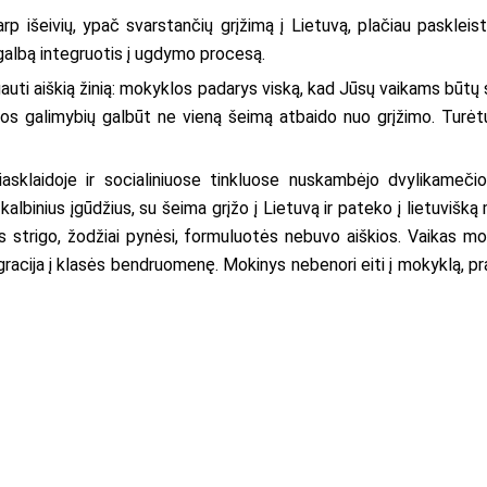
tarp išeivių, ypač svarstančių grįžimą į Lietuvą, plačiau pasklei
pagalbą integruotis į ugdymo procesą.
 gauti aiškią žinią: mokyklos padarys viską, kad Jūsų vaikams būtų 
jos galimybių galbūt ne vieną šeimą atbaido nuo grįžimo. Turėtu
iasklaidoje ir socialiniuose tinkluose nuskambėjo dvylikamečio
albinius įgūdžius, su šeima grįžo į Lietuvą ir pateko į lietuvišką 
as strigo, žodžiai pynėsi, formuluotės nebuvo aiškios. Vaikas 
gracija į klasės bendruomenę. Mokinys nebenori eiti į mokyklą, pr