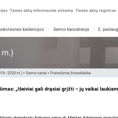
ijos
Teisės aktų informacinė sistema
Teisės aktų registras
Ankstesnės kadencijos
I
Seimo kanceliarija
I
E. paslaug
 m.)
2016–2020 m.)
>
Seimo nariai
>
Pranešimai žiniasklaidai
s: „Išeiviai gali drąsiai grįžti – jų vaikai lauki
čionių demokratų frakcijos narys dr. Mantas Adomėnas gegužės 30