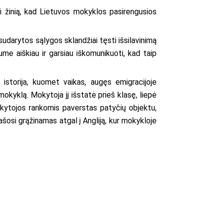
sti žinią, kad Lietuvos mokyklos pasirengusios
sudarytos sąlygos sklandžiai tęsti išsilavinimą
me aiškiau ir garsiau iškomunikuoti, kad taip
 istorija, kuomet vaikas, augęs emigracijoje
mokyklą. Mokytoja jį išstatė prieš klasę, liepė
mokytojos rankomis paverstas patyčių objektu,
ašosi grąžinamas atgal į Angliją, kur mokykloje