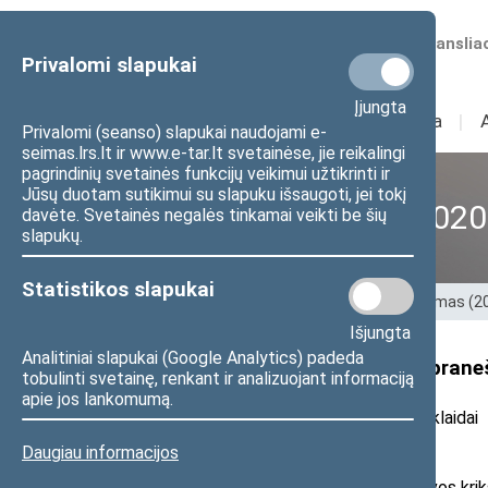
Numatomos transliac
Privalomi slapukai
Įjungta
Sudėtis
I
Veikla
I
Privalomi (seanso) slapukai naudojami e-
seimas.lrs.lt ir www.e-tar.lt svetainėse, jie reikalingi
pagrindinių svetainės funkcijų veikimui užtikrinti ir
Jūsų duotam sutikimui su slapuku išsaugoti, jei tokį
XII Seimas (2016–2020
davėte. Svetainės negalės tinkamai veikti be šių
slapukų.
Statistikos slapukai
Pradžia
>
Ankstesnės kadencijos
>
XII Seimas (
Išjungta
Analitiniai slapukai (Google Analytics) padeda
Seimo nario Manto Adomėno pranešima
tobulinti svetainę, renkant ir analizuojant informaciją
apie jos lankomumą.
2017 m. birželio 2 d. pranešimas žiniasklaidai
Daugiau informacijos
Seimo Tėvynės sąjungos-Lietuvos krikš