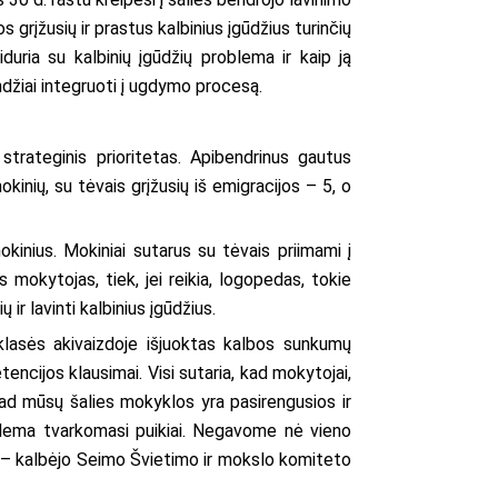
s grįžusių ir prastus kalbinius įgūdžius turinčių
uria su kalbinių įgūdžių problema ir kaip ją
ndžiai integruoti į ugdymo procesą.
 strateginis prioritetas. Apibendrinus gautus
inių, su tėvais grįžusių iš emigracijos – 5, o
kinius. Mokiniai sutarus su tėvais priimami į
 mokytojas, tiek, jei reikia, logopedas, tokie
ir lavinti kalbinius įgūdžius.
klasės akivaizdoje išjuoktas kalbos sunkumų
ncijos klausimai. Visi sutaria, kad mokytojai,
kad mūsų šalies mokyklos yra pasirengusios ir
roblema tvarkomasi puikiai. Negavome nė vieno
“, – kalbėjo Seimo Švietimo ir mokslo komiteto