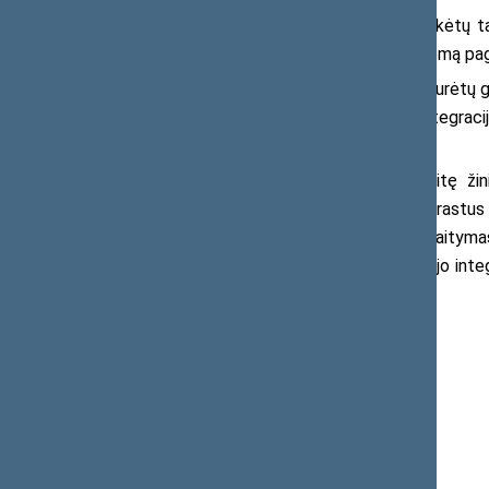
Kita vertus, jis pabrėžė, jog reikėtų 
priimti jų vaikus ir suteikti jiems papildomą 
„Svarstantieji grįžimą į Lietuvą turėtų
Lietuvoje. Nuogąstavimai dėl vaikų integraci
nėra“, – apibendrino M. Adomėnas.
Primename, jog praėjusią savaitę žin
paskutinius septynetą metų, turintis prastus k
skaityti tekstą. Natūralu, jog vaiko skaitym
patyrė psichologinį stresą, apsunkinta jo inte
jautėsi gerai.
Kontaktams:
Seimo narys Mantas Adomėnas
Tel. (8 5) 239 6631