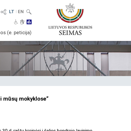
LT
I
EN
os (e. peticija)
ami mūsų mokyklose“
 d. raštu kreipėsi į šalies bendrojo lavinimo