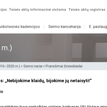
ijos
Teisės aktų informacinė sistema
Teisės aktų registras
Ankstesnės kadencijos
I
Seimo kanceliarija
I
E. paslaug
 m.)
2016–2020 m.)
>
Seimo nariai
>
Pranešimai žiniasklaidai
 „Nebijokime klaidų, bijokime jų netaisyti!“
ai
vivaldybėje buvo paskelbtas viešasis konkursas VšĮ Alytaus mies