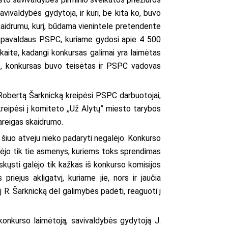
vivaldybės gydytoja, ir kuri, be kita ko, buvo
aidrumu, kurį, būdama vienintele pretendente
i pavaldaus PSPC, kuriame gydosi apie 4 500
kaite, kadangi konkursas galimai yra laimėtas
enė, konkursas buvo teisėtas ir PSPC vadovas
Robertą Šarknicką kreipėsi PSPC darbuotojai,
kreipėsi į komiteto ,,Už Alytų” miesto tarybos
 pareigas skaidrumo.
šiuo atveju nieko padaryti negalėjo. Konkurso
urėjo tik tie asmenys, kuriems toks sprendimas
skųsti galėjo tik kažkas iš konkurso komisijos
ėjus akligatvį, kuriame jie, nors ir jaučia
 R. Šarknicką dėl galimybės padėti, reaguoti į
konkurso laimėtoją, savivaldybės gydytoją J.