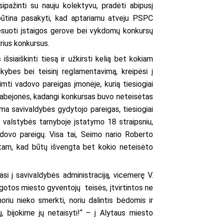
ipažinti su nauju kolektyvu, pradėti abipusį
būtina pasakyti, kad aptariamu atveju PSPC
teresuoti įstaigos gerove bei vykdomų konkursų
rius konkursus.
siaiškinti tiesą ir užkirsti kelią bet kokiam
kybes bei teisinį reglamentavimą, kreipėsi į
imti vadovo pareigas įmonėje, kurią tiesiogiai
 abejonės, kadangi konkursas buvo neteisėtas
ma savivaldybės gydytojo pareigas, tiesiogiai
o valstybės tarnyboje įstatymo 18 straipsniu,
ovo pareigų. Visa tai, Seimo nario Roberto
 tam, kad būtų išvengta bet kokio neteisėto
si į savivaldybės administraciją, vicemerę V.
ugotos miesto gyventojų teisės, įtvirtintos ne
oriu nieko smerkti, noriu dalintis bėdomis ir
ų, bijokime jų netaisyti!“ – į Alytaus miesto