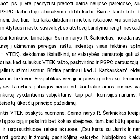
not jos, ji yra pasiryžusi pradėti darbą naujose pareigose, sus
a PSPC darbuotojų atsisakymo dirbti kartu. Šiame kontekste 
enį. Jie, kaip ilgą laiką dirbdami minėtoje įstaigoje, yra suin
kiam Alytaus miesto savivaldybės atstovų bandymui rengti neskaid
ai konkurso laimėtojai, Seimo narys R. Šarknickas, norėdamas iš
rsą į užimamas pareigas, raštu, išdėstęs visas faktines aplin
u – VTEK), siekdamas išsiaiškinti, ar valstybės tarnautoja gali už
tina, kad sulaukus VTEK rašto, pasitvirtino ir PSPC darbuotojų
lintis užimti asmuo. Būtina paminėti, kad J. Katkauskaitė, eida
iantis Lietuvos Respublikos viešųjų ir privačių interesų derinim
bės tarnybos pabaigos negali eiti kontroliuojamos įmonės vad
onkursą vykdantiems subjektams, taip pat komisijos nariams,
eisėtų lūkesčių principo pažeidimų.
iantis VTEK išsakyta nuomone, Seimo narys R. Šarknickas kreipia
ą poziciją ir pašalinti bet kokias abejones, tam, kad būtų apsa
 ir tarptautiniuose teisės aktuose. „Esu kartu su Jumis ir nen
inti gerbuvį ir žmonių pasitikėjimą valstybe. Nebijokime klaid