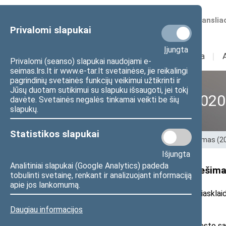
Numatomos transliac
Privalomi slapukai
Įjungta
Sudėtis
I
Veikla
I
Privalomi (seanso) slapukai naudojami e-
seimas.lrs.lt ir www.e-tar.lt svetainėse, jie reikalingi
pagrindinių svetainės funkcijų veikimui užtikrinti ir
Jūsų duotam sutikimui su slapuku išsaugoti, jei tokį
XII Seimas (2016–2020
davėte. Svetainės negalės tinkamai veikti be šių
slapukų.
Statistikos slapukai
Pradžia
>
Ankstesnės kadencijos
>
XII Seimas (
Išjungta
Analitiniai slapukai (Google Analytics) padeda
Seimo nario R. Šarknicko pranešimas:
tobulinti svetainę, renkant ir analizuojant informaciją
apie jos lankomumą.
2017 m. rugpjūčio 25 d. pranešimas žiniasklaid
Daugiau informacijos
2017 m. birželio mėn. Alytaus miesto sa