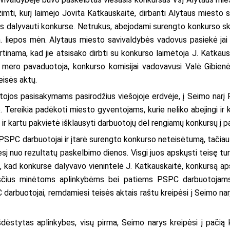
i, kurį laimėjo Jovita Katkauskaitė, dirbanti Alytaus miesto sa
s dalyvauti konkurse. Netrukus, abejodami surengto konkurso sk
m. liepos mėn. Alytaus miesto savivaldybės vadovus pasiekė ja
tinama, kad jie atsisako dirbti su konkurso laimėtoja J. Katkaus
to mero pavaduotoja, konkurso komisijai vadovavusi Valė Gibi
eisės aktų.
jos pasisakymams pasirodžius viešojoje erdvėje, į Seimo narį 
Tereikia padėkoti miesto gyventojams, kurie neliko abejingi ir 
imą ir kartu pakvietė išklausyti darbuotojų dėl rengiamų konkursų į
SPC darbuotojai ir įtarė surengto konkurso neteisėtumą, tačiau 
esį nuo rezultatų paskelbimo dienos. Visgi juos apskųsti teisę t
i, kad konkurse dalyvavo vienintelė J. Katkauskaitė, konkursą ap
osčius minėtoms aplinkybėms bei patiems PSPC darbuotojams pri
darbuotojai, remdamiesi teisės aktais raštu kreipėsi į Seimo narį
dėstytas aplinkybes, visų pirma, Seimo narys kreipėsi į pačią 