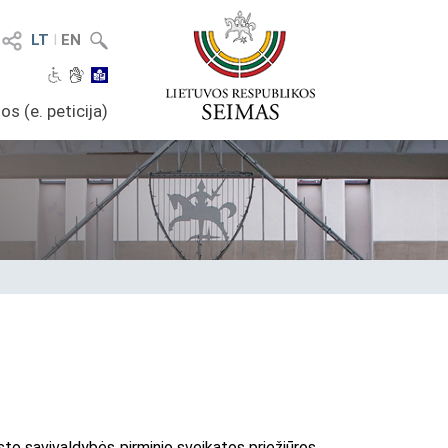
LT
I
EN
os (e. peticija)
to savivaldybės pirminio sveikatos priežiūros