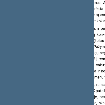
Katkauskaitę ir išklausė jos pasisakymus. A
bendradarbiavimą, tačiau yra pati sukrėst
darbuotojai nėra nusiteikę prieš konkretų asm
skaidrumu, todėl siekia užkirsti kelią bet ko
Visgi siekdamas padėti žmonėms ir pači
galimam neteisėtumui rengiant viešąjį konku
Vyriausiąją tarnybinės etikos komisiją (tolia
kontroliavo valstybės tarnybos metu. Pažymė
– pastarąjį laimėjo PSPC vadovo pareigų nega
vykdė PSPC priežiūrą ir kontrolę, todėl, rem
toks asmuo bent vienerius metus po valsty
Šarknicko manymu, privalo būti žinoma ir k
konkurso bei konkurse dalyvaujančių asmenų t
Atsižvelgiant į tai, kas išdėstyta, rem
Gibienę, prašydamas sureaguoti į VTEK pateikt
tik Lietuvos Respublikos Konstitucijoje, bet
džiaugsmais su išrinkta miesto valdžia, skat