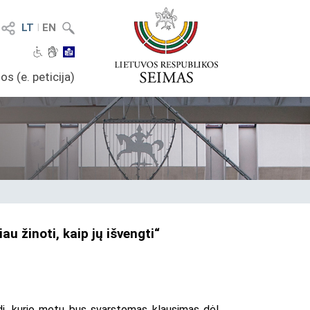
LT
I
EN
os (e. peticija)
u žinoti, kaip jų išvengti“
ėdį, kurio metu bus svarstomas klausimas dėl