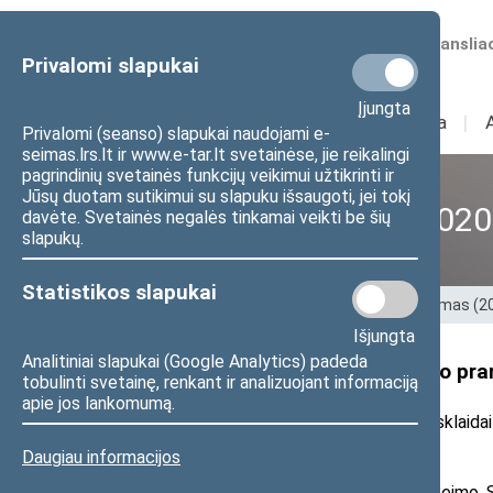
Numatomos transliac
Privalomi slapukai
Įjungta
Sudėtis
I
Veikla
I
Privalomi (seanso) slapukai naudojami e-
seimas.lrs.lt ir www.e-tar.lt svetainėse, jie reikalingi
pagrindinių svetainės funkcijų veikimui užtikrinti ir
Jūsų duotam sutikimui su slapuku išsaugoti, jei tokį
XII Seimas (2016–2020
davėte. Svetainės negalės tinkamai veikti be šių
slapukų.
Statistikos slapukai
Pradžia
>
Ankstesnės kadencijos
>
XII Seimas (
Išjungta
Analitiniai slapukai (Google Analytics) padeda
Seimo nario Algimanto Kirkučio prane
tobulinti svetainę, renkant ir analizuojant informaciją
apie jos lankomumą.
2017 m. lapkričio 7 d. pranešimas žiniasklaidai
Daugiau informacijos
Lapkričio 8 dieną, trečiadienį, Seimo