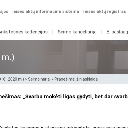
ijos
Teisės aktų informacinė sistema
Teisės aktų registras
Ankstesnės kadencijos
I
Seimo kanceliarija
I
E. paslaug
 m.)
2016–2020 m.)
>
Seimo nariai
>
Pranešimai žiniasklaidai
šimas: „Svarbu mokėti ligas gydyti, bet dar svarbia
 Sveikatos tausojimo ir stiprinimo pakomitetis organizuoja pos