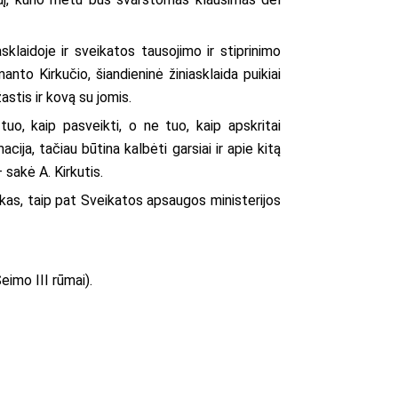
laidoje ir sveikatos tausojimo ir stiprinimo
anto Kirkučio, šiandieninė žiniasklaida puikiai
stis ir kovą su jomis.
uo, kaip pasveikti, o ne tuo, kaip apskritai
cija, tačiau būtina kalbėti garsiai ir apie kitą
 sakė A. Kirkutis.
nkas, taip pat Sveikatos apsaugos ministerijos
eimo III rūmai).