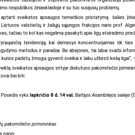
nimo respublikos žiniasklaidoje ir su tuo susijusių problemų.
 aptarti sveikatos apsaugos tematikos pristatymą šalies žiniask
etuvos valstiečių ir žaliųjų sąjungos frakcijos nario prof. Algim
, tačiau to kol kas negalima pasakyti apie ligų atsiradimo prieža
vyraujančią tendenciją, kai dėmesys koncentruojamas tik ties t
 gydymo metodus ir panašiai. Be abejonės, tai labai svarbi informa
rios padėtų žmogui gyventi sveikai ir laiku užkirsti kelią ligai“, –
 veiklą sveikatos apsaugos srityje diskutuos pakomitečio pirmini
ovai bei kiti.
i. Posėdis vyks
lapkričio 8 d. 14 val.
Baltijos Asamblėjos salėje (S
alų pakomitečio pirmininkas
os narys