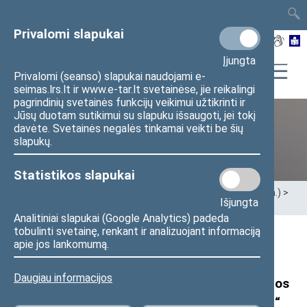
TAIS
TAR
LT
I
EN
Privalomi slapukai
Įjungta
Privalomi (seanso) slapukai naudojami e-
seimas.lrs.lt ir www.e-tar.lt svetainėse, jie reikalingi
pagrindinių svetainės funkcijų veikimui užtikrinti ir
Jūsų duotam sutikimui su slapuku išsaugoti, jei tokį
davėte. Svetainės negalės tinkamai veikti be šių
XII Seimas (2016–2020 m.)
slapukų.
Statistikos slapukai
Pradžia
>
Ankstesnės kadencijos
>
XII Seimas (2016–2020 m.)
>
Išjungta
Seimo nariai
>
Pranešimai žiniasklaidai
Analitiniai slapukai (Google Analytics) padeda
tobulinti svetainę, renkant ir analizuojant informaciją
Seimo narių A. Matulo ir K. Starkevičiaus
apie jos lankomumą.
pranešimas: „Etikos ir procedūrų komisijos
Daugiau informacijos
nariai pateikė atskirąją nuomonę dėl komisijos
išvados svarstant prof. V. Juozapaičio veiklą“