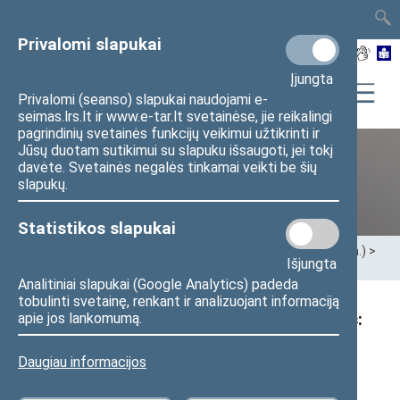
TAIS
TAR
LT
I
EN
Privalomi slapukai
Įjungta
Privalomi (seanso) slapukai naudojami e-
seimas.lrs.lt ir www.e-tar.lt svetainėse, jie reikalingi
pagrindinių svetainės funkcijų veikimui užtikrinti ir
Jūsų duotam sutikimui su slapuku išsaugoti, jei tokį
davėte. Svetainės negalės tinkamai veikti be šių
XII Seimas (2016–2020 m.)
slapukų.
Statistikos slapukai
Pradžia
>
Ankstesnės kadencijos
>
XII Seimas (2016–2020 m.)
>
Išjungta
Seimo nariai
>
Pranešimai žiniasklaidai
Analitiniai slapukai (Google Analytics) padeda
tobulinti svetainę, renkant ir analizuojant informaciją
Seimo nario Kazio Starkevičiaus pranešimas:
apie jos lankomumą.
„Parlamentaras kreipiasi į Vyriausybę
Daugiau informacijos
ragindamas nenuvilti žemdirbių“