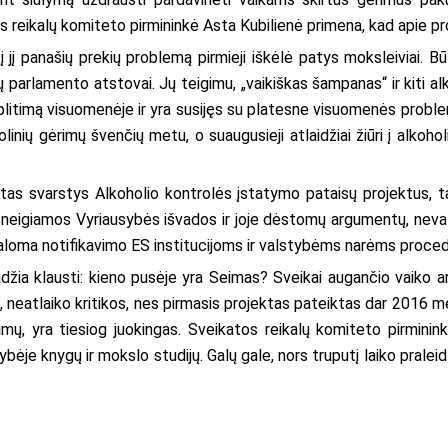
os reikalų komiteto pirmininkė Asta Kubilienė primena, kad apie 
 į jį panašių prekių problemą pirmieji iškėlė patys moksleiviai. 
rlamento atstovai. Jų teigimu, „vaikiškas šampanas“ ir kiti alk
paplitimą visuomenėje ir yra susijęs su platesne visuomenės probl
linių gėrimų švenčių metu, o suaugusieji atlaidžiai žiūri į alk
s svarstys Alkoholio kontrolės įstatymo pataisų projektus, ta
si neigiamos Vyriausybės išvados ir joje dėstomų argumentų, neva
loma notifikavimo ES institucijoms ir valstybėms narėms proced
eidžia klausti: kieno pusėje yra Seimas? Sveikai augančio vaiko a
 neatlaiko kritikos, nes pirmasis projektas pateiktas dar 2016 
ų, yra tiesiog juokingas. Sveikatos reikalų komiteto pirmininkė
bėje knygų ir mokslo studijų. Galų gale, nors truputį laiko praleidži