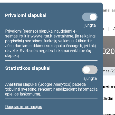
Numatomos transliac
Privalomi slapukai
Įjungta
Sudėtis
I
Veikla
I
Privalomi (seanso) slapukai naudojami e-
seimas.lrs.lt ir www.e-tar.lt svetainėse, jie reikalingi
pagrindinių svetainės funkcijų veikimui užtikrinti ir
Jūsų duotam sutikimui su slapuku išsaugoti, jei tokį
XII Seimas (2016–2020
davėte. Svetainės negalės tinkamai veikti be šių
slapukų.
Statistikos slapukai
Pradžia
>
Ankstesnės kadencijos
>
XII Seimas (
Išjungta
Analitiniai slapukai (Google Analytics) padeda
Seimo narės A. Kubilienės pranešim
tobulinti svetainę, renkant ir analizuojant informaciją
apie jos lankomumą.
2018 m. spalio 10 d. pranešimas žiniasklaidai
Daugiau informacijos
Seimo Ekonomikos komitetui svarstant