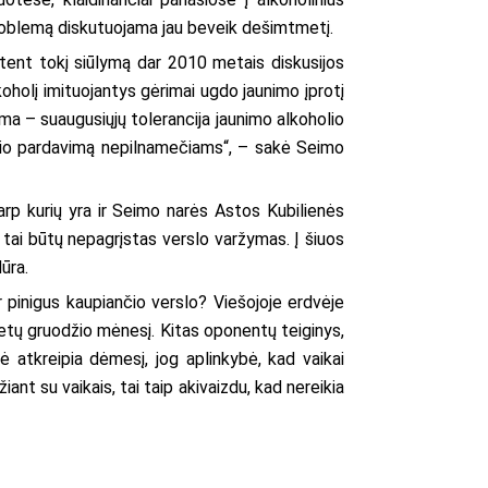
problemą diskutuojama jau beveik dešimtmetį.
Būtent tokį siūlymą dar 2010 metais diskusijos
oholį imituojantys gėrimai ugdo jaunimo įprotį
ema – suaugusiųjų tolerancija jaunimo alkoholio
oholio pardavimą nepilnamečiams“, – sakė Seimo
rp kurių yra ir Seimo narės Astos Kubilienės
 tai būtų nepagrįstas verslo varžymas. Į šiuos
ūra.
r pinigus kaupiančio verslo? Viešojoje erdvėje
metų gruodžio mėnesį. Kitas oponentų teiginys,
 atkreipia dėmesį, jog aplinkybė, kad vaikai
ant su vaikais, tai taip akivaizdu, kad nereikia