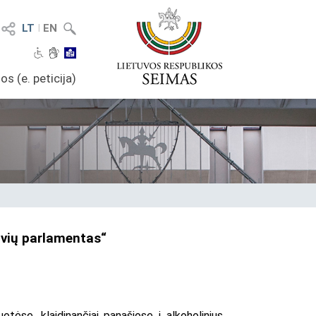
LT
I
EN
os (e. peticija)
ivių parlamentas“
ėse, klaidinančiai panašiose į alkoholinius