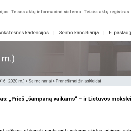
ijos
Teisės aktų informacinė sistema
Teisės aktų registras
Ankstesnės kadencijos
I
Seimo kanceliarija
I
E. paslaug
 m.)
2016–2020 m.)
>
Seimo nariai
>
Pranešimai žiniasklaidai
as: „Prieš „šampaną vaikams“ – ir Lietuvos moksle
 siūlymą uždrausti pardavinėti vaikams skirtus gėrimus pakuot