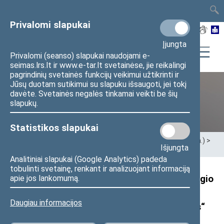
TAIS
TAR
LT
I
EN
Privalomi slapukai
Įjungta
Privalomi (seanso) slapukai naudojami e-
seimas.lrs.lt ir www.e-tar.lt svetainėse, jie reikalingi
pagrindinių svetainės funkcijų veikimui užtikrinti ir
Jūsų duotam sutikimui su slapuku išsaugoti, jei tokį
davėte. Svetainės negalės tinkamai veikti be šių
XII Seimas (2016–2020 m.)
slapukų.
Statistikos slapukai
Pradžia
>
Ankstesnės kadencijos
>
XII Seimas (2016–2020 m.)
>
Išjungta
Seimo nariai
>
Pranešimai žiniasklaidai
Analitiniai slapukai (Google Analytics) padeda
tobulinti svetainę, renkant ir analizuojant informaciją
Seimo TS-LKD frakcijos seniūno G. Landsbergio
apie jos lankomumą.
pranešimas: „Apsivalymas nuo korupcijos –
Daugiau informacijos
Prezidentės Dalios Grybauskaitės nuopelnas“