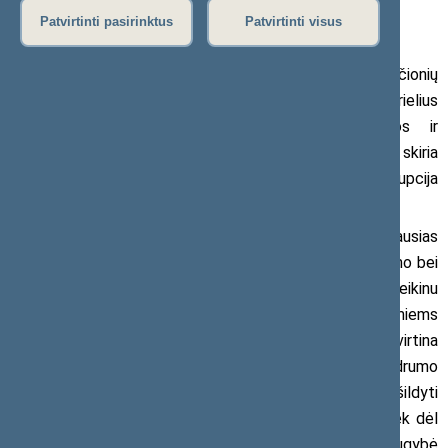
2019 m. vasario 20 d. pranešimas žiniasklaidai
Patvirtinti pasirinktus
Patvirtinti visus
Seimo Tėvynės sąjungos-Lietuvos krikščionių
demokratų (TS-LKD) frakcijos seniūnas Gabrielius
Landsbergis sveikina Specialiųjų tyrimų tarnybos ir
Generalinės prokuratūros – institucijų, kurių vadovus skiria
Prezidentė, veiksmus, kurie rodo, kad kovoje su korupcija
nebeliko neliečiamųjų kastų.
„Apsivalymas teisėsaugoje ir teismuose yra geriausias
Prezidentės vykdytos nuoseklios ir ilgametės skaidrumo bei
kovos prieš korupciją politikos rezultatas. Sveikinu
institucijose vykstantį apsivalymą ir netoleranciją galimiems
aukščiausio lygio teisėjų nusikaltimams. Tai dar sykį patvirtina
faktą, kaip svarbu, kad šalies Prezidentas būtų skaidrumo
principų pagrindinis gynėjas. Premjero bandymas pasišildyti
prie kovos su korupcija temos atrodo komiškai, nes tiek dėl
jo, tiek dėl jį delegavusios partijos skaidrumo yra kilę daugybė