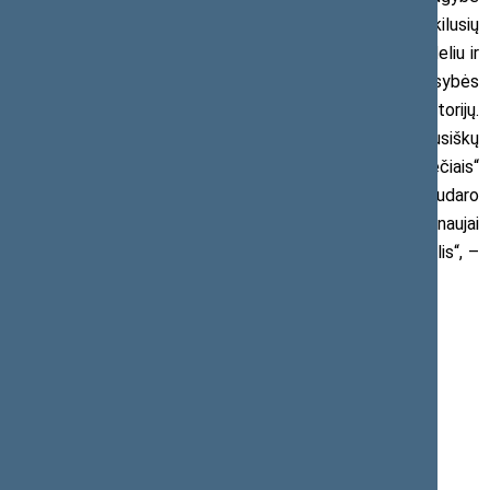
abejonių. Premjeras iki šiol nėra išsklaidęs visuomenėje kilusių
abejonių tiek dėl jo neskelbtų susitikimų su Dariumi Gudeliu ir
jo laimėtų valstybinių viešinimo konkursų, Vyriausybės
pasitarimo įrašų sunaikinimo aplinkybių ir nemažai kitų istorijų.
O Klaipėdos uosto įmonių akcininkų, susijusių su baltarusiškų
trąšų prekyba, veržimasis į Klaipėdos tarybą su „valstiečiais“
ar „Agrokoncerno“ interesų atstovavimas Seime sudaro
įspūdį, kad „valstiečiai“ sau pašonėje leidžia atsirasti naujai
kastai, kuriai neliečiamumą garantuoja tas pats Skvernelis“, –
pabrėžė G. Landsbergis.
Daugiau informacijos:
Seimo TS-LKD frakcijos
Viešųjų ryšių grupė
Tel. (8 5) 239 6506